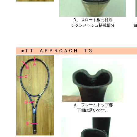
Ｄ、スロート根元付近
チタンメッシュ搭載部分
●ＴＴ ＡＰＰＲＯＡＣＨ ＴＧ
Ａ、フレームトップ部
下側は薄いです。