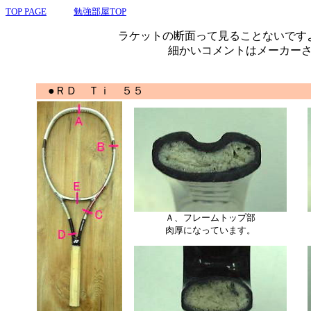
TOP PAGE
勉強部屋TOP
ラケットの断面って見ることないです
細かいコメントはメーカー
●ＲＤ Ｔｉ ５５
Ａ、フレームトップ部
肉厚になっています。