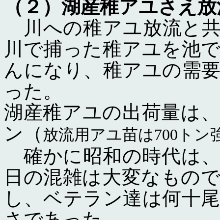
（２）湖産稚アユさえ放
川への稚アユ放流と共
川で捕った稚アユを池
んになり、稚アユの需
った。
湖産稚アユの出荷量は、
ン（
放流用アユ苗は700トン
確かに昭和の時代は、
日の混雑は大変なもので
し、ベテラン達は何十
さであった。