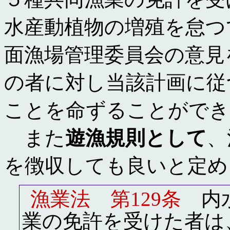
水産動植物の増殖を怠つ
面漁場管理委員会の意見
の者に対し当該計画に従
ことを命ずることができ
また
遊漁規則として
、
を徴収しても良いと定め
漁業法 第129条
内水
業の免許を受けた者は