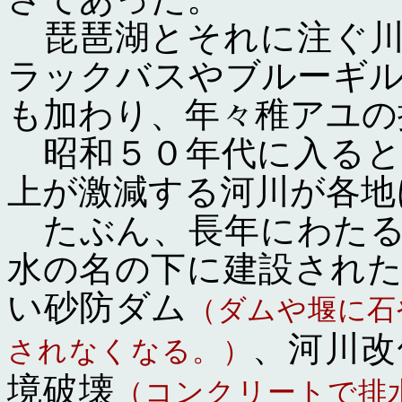
琵琶湖とそれに注ぐ川
ラックバスやブルーギ
も加わり、年々稚アユの
昭和５０年代に入ると
上が激減する河川が各地
たぶん、長年にわたる
水の名の下に建設され
い砂防ダム
（ダムや堰に石
、河川改
されなくなる。）
境破壊
（コンクリートで排