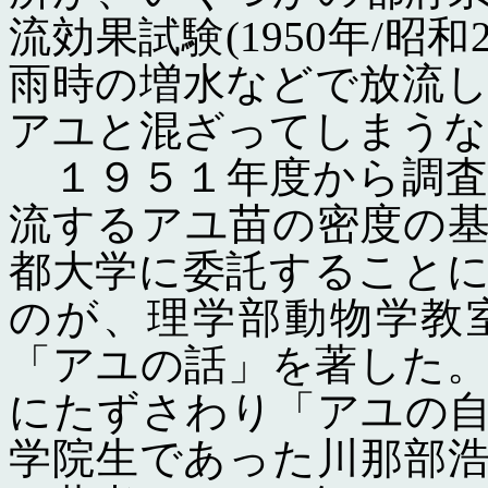
流効果試験(1950年/昭
雨時の増水などで放流
アユと混ざってしまうな
１９５１年度から調査
流するアユ苗の密度の
都大学に委託すること
のが、理学部動物学教
「アユの話」を著した
にたずさわり「アユの
学院生であった川那部