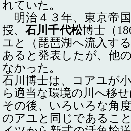
れていた。
明治４３年、東京帝国
授、
石川千代松
博士（18
ユと（琵琶湖へ流入す
あると発表したが、他
なかった。
石川博士は、コアユが
ら適当な環境の川へ移せ
その後、いろいろな角
のアユと同じであるこ
イツから新式の活魚輸