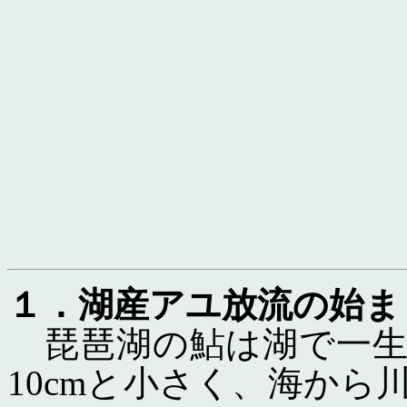
１．湖産アユ放流
の始ま
琵琶湖の鮎は湖で一生
10cmと小さく、海か