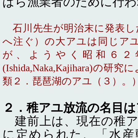
ぱら漁業者のために行わ
石川先生が明治末に発表し
へ注ぐ）の大アユは同じア
が、ようやく昭和６２年
(Ishida,Naka,Kajiha
類２．琵琶湖のアユ（３）。
２．稚アユ放流の名目
は
建前上は、現在の稚ア
に定められた、「水産