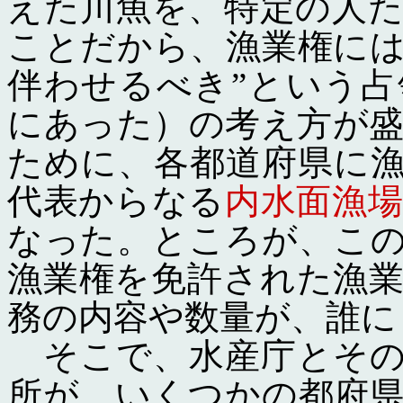
えた川魚を、特定の人
ことだから、漁業権に
伴わせるべき”という
にあった）の考え方が
ために、各都道府県に
代表からなる
内水面漁
なった。ところが、こ
漁業権を免許された漁
務の内容や数量が、誰に
そこで、水産庁とその
所が、いくつかの都府