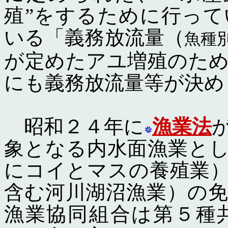
殖”をするために行っ
いる「義務放流量（
魚種
が定めたアユ増殖のた
にも義務放流量等が決め
昭和２４年に
漁業法
象となる内水面漁業と
にコイとマスの養殖業
含む河川湖沼漁業）の
漁業協同組合は第５種