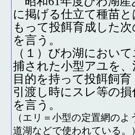
昭和61年度びわ湖産
に掲げる仕立て種苗と
もって投餌育成した次
を言う。
（１）びわ湖において
捕された小型アユを、
目的を持って投餌飼育
引渡し時にスレ等の損
を言う。
（エリ＝小型の定置網のよ
道湖などで使われている。