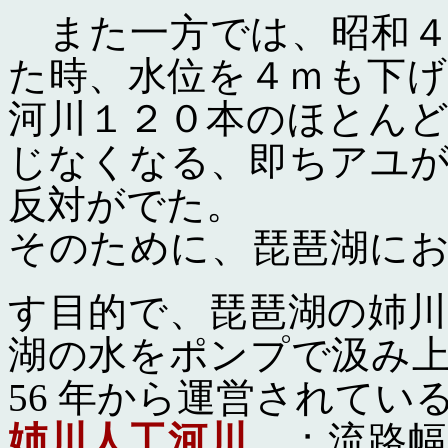
また一方では、昭和４
た時、水位を４ｍも下
河川１２０本のほとん
じなくなる、即ちアユ
反対がでた。
そのために、琵琶湖に
す目的で、琵琶湖の姉川
湖の水をポンプで汲み
56 年から運営されてい
姉川人工河川
；流路幅3