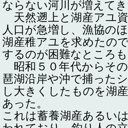
ならない河川が増えてき
天然遡上と湖産アユ資
人口が急増し、漁協の
湖産稚アユを求めたの
するのが困難なところも
昭和５０年代からその
琶湖沿岸や沖で捕った
し大きくしたものを湖
あった。
これは蓄養湖産あるい
われており、釣り人の