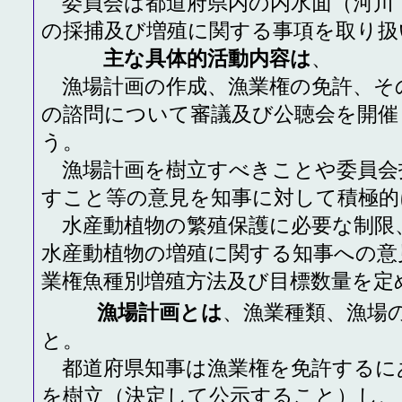
委員会は都道府県内の内水面（河川
の採捕及び増殖に関する事項を取り扱
主な具体的活動内容は
、
漁場計画の作成、漁業権の免許、そ
の諮問について審議及び公聴会を開催
う。
漁場計画を樹立すべきことや委員会
すこと等の意見を知事に対して積極的
水産動植物の繁殖保護に必要な制限
水産動植物の増殖に関する知事への意
業権魚種別増殖方法及び目標数量を定
漁場計画とは
、漁業種類、漁場
と。
都道府県知事は漁業権を免許するに
を樹立（決定して公示すること）し、