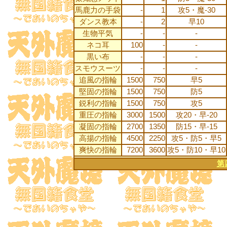
馬鹿力の手袋
-
1
攻5・魔-30
ダンス教本
-
2
早10
生物平気
-
-
-
ネコ耳
100
-
-
黒い布
-
-
-
スモウスーツ
-
-
-
追風の指輪
1500
750
早5
堅固の指輪
1500
750
防5
鋭利の指輪
1500
750
攻5
重圧の指輪
3000
1500
攻20・早-20
凝固の指輪
2700
1350
防15・早‐15
高揚の指輪
4500
2250
攻5・防5・早5
爽快の指輪
7200
3600
攻5・防10・早10
第