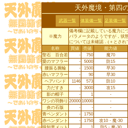
天外魔境・第四
武器一覧
体装備一覧
足装備一覧
備考欄に記載している魔力に
※魔力
パラメータのようですが，状
については未確認．(＋とされ
名称
買値
売値
能力値
聖石 百合若
-
750
魔70
愛のマフラー
-
5000
防15
腰振る腕輪
-
1500
早30
赤いマフラー
-
90
早30
ヘアバンド
1146
573
防10
力だすき
-
3000
攻15
影の帽子
-
1
-
ワシの羽飾り
20000
10000
-
炎の石版
-
-
-
青ペンダント
-
1750
-
赤ペンダント
-
1750
攻10・魔‐30
猿知恵メット
-
1
防5・魔-30