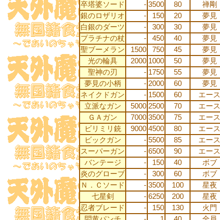
卒塔婆ソード
-
3500
80
禅剛
銀のロザリオ
-
150
20
夢見
白銀のダーツ
-
300
30
夢見
プラチナの杖
-
450
40
夢見
聖ブーメラン
1500
750
45
夢見
光の輪具
2000
1000
50
夢見
聖神の刃
-
1750
55
夢見
夢見の小柄
-
2000
60
夢見
ネイクドガン
-
1500
60
エー
立派なガン
5000
2500
70
エー
ＧＡガン
7000
3500
75
エー
ビリミリ銃
9000
4500
80
エー
ビックガン
-
5500
85
エー
スーパーガン
-
6500
90
エー
バンテージ
-
150
40
ボブ
炎のグローブ
-
300
60
ボブ
Ｎ．Ｃソード
-
3500
100
星夜
七星剣
-
6250
200
星夜
忍者ブレード
-
150
130
火門
悶黄パンチ
-
1
40
全員