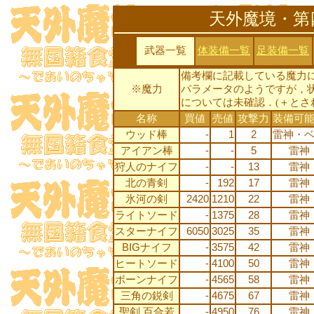
天外魔境・第
武器一覧
体装備一覧
足装備一覧
備考欄に記載している魔力
※魔力
パラメータのようですが，
については未確認．(＋とさ
名称
買値
売値
攻撃力
装備可
ウッド棒
-
1
2
雷神・
アイアン棒
-
-
5
雷神
狩人のナイフ
-
-
13
雷神
北の青剣
-
192
17
雷神
氷河の剣
2420
1210
22
雷神
ライトソード
-
1375
28
雷神
スターナイフ
6050
3025
35
雷神
BIGナイフ
-
3575
42
雷神
ヒートソード
-
4100
50
雷神
ボーンナイフ
-
4565
58
雷神
三角の鋭剣
-
4675
67
雷神
聖剣 百合若
-
4950
76
雷神