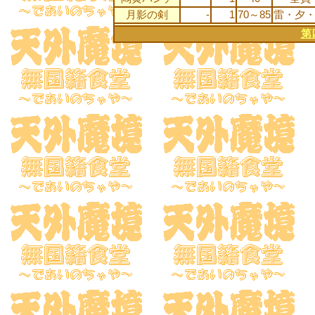
月影の剣
-
1
70～85
雷・夕
第