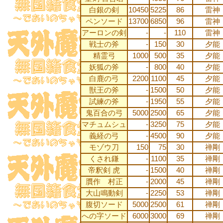
白銀の剣
10450
5225
86
雷神
ペンソード
13700
6850
96
雷神
アーロンの剣
-
-
110
雷神
戦士の斧
-
150
30
夕能
精霊弓
1000
500
35
夕能
妖狐の斧
-
800
40
夕能
白鹿の弓
2200
1100
45
夕能
獣王の斧
-
1500
50
夕能
試練の斧
-
1950
55
夕能
鬼百合の弓
5000
2500
65
夕能
マチュムシュ
-
3250
75
夕能
義経の弓
-
4500
90
夕能
モゾウ刀
150
75
30
禅剛
くされ鎌
-
1100
35
禅剛
帝釈剣 虎
-
1500
40
禅剛
贋作 村正
-
2000
45
禅剛
大山鳴動剣
-
2250
53
禅剛
腹切ソード
5000
2500
61
禅剛
への字ソード
6000
3000
69
禅剛