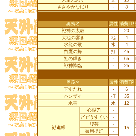
天空の怒り
光
13
ささやかな眠り
-
8
奥義名
属性
消費TP
戦神の太鼓
-
20
大地の響き
地
4
水龍の歌
水
4
白鷹の舞
打
45
虹の輝き
-
65
戦神降臨
-
25
奥義名
属性
消費TP
玉すだれ
-
6
バンザイ
打
35
水芸
水
12
心眼刀
-
どぜうすくい
-
腹芸
-
勧進帳
15
御用提灯
-