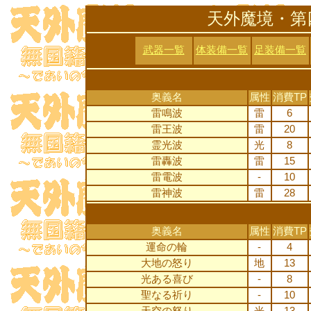
天外魔境・第
武器一覧
体装備一覧
足装備一覧
奥義名
属性
消費TP
雷鳴波
雷
6
雷王波
雷
20
霊光波
光
8
雷轟波
雷
15
雷電波
-
10
雷神波
雷
28
奥義名
属性
消費TP
運命の輪
-
4
大地の怒り
地
13
光ある喜び
-
8
聖なる祈り
-
10