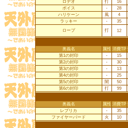
ロデオ
打
16
ボイス
-
28
ハリケーン
風
4
ラッキー
-
35
ロープ
打
12
奥義名
属性
消費TP
第1の封印
-
15
第2の封印
-
30
第3の封印
-
13
第4の封印
-
25
第5の封印
闇
50
第6の封印
打
99
奥義名
属性
消費TP
レプリカ
-
35
ファイヤーバード
火
10