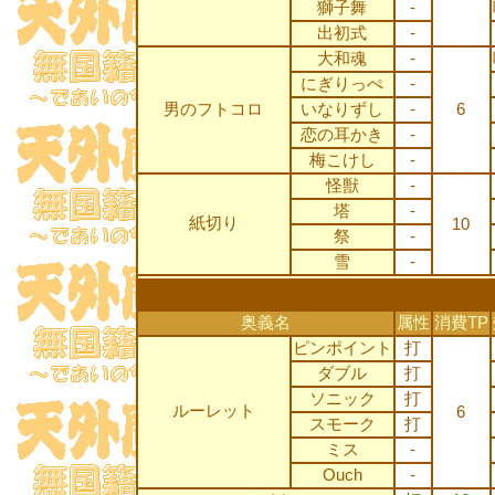
獅子舞
-
出初式
-
大和魂
-
にぎりっぺ
-
男のフトコロ
いなりずし
-
6
恋の耳かき
-
梅こけし
-
怪獣
-
塔
-
紙切り
10
祭
-
雪
-
奥義名
属性
消費TP
ピンポイント
打
ダブル
打
ソニック
打
ルーレット
6
スモーク
打
ミス
-
Ouch
-