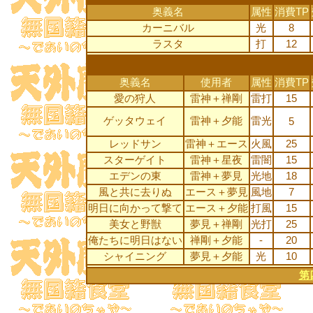
奥義名
属性
消費TP
カーニバル
光
8
ラスタ
打
12
奥義名
使用者
属性
消費TP
愛の狩人
雷神＋禅剛
雷打
15
ゲッタウェイ
雷神＋夕能
雷光
5
レッドサン
雷神＋エース
火風
25
スターゲイト
雷神＋星夜
雷闇
15
エデンの東
雷神＋夢見
光地
18
風と共に去りぬ
エース＋夢見
風地
7
明日に向かって撃て
エース＋夕能
打風
15
美女と野獣
夢見＋禅剛
光打
25
俺たちに明日はない
禅剛＋夕能
-
20
シャイニング
夢見＋夕能
光
10
第