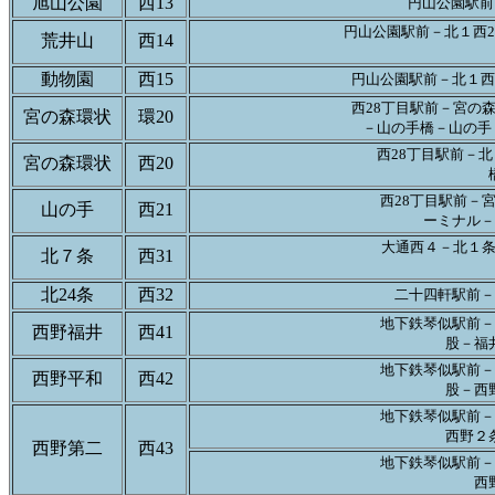
旭山公園
西13
円山公園駅前
円山公園駅前－北１西2
荒井山
西14
動物園
西15
円山公園駅前－北１西
西28丁目駅前－宮の
宮の森環状
環20
－山の手橋－山の手４
西28丁目駅前－北
宮の森環状
西20
西28丁目駅前－
山の手
西21
ーミナル－
大通西４－北１条裁
北７条
西31
北24条
西32
二十四軒駅前－
地下鉄琴似駅前－
西野福井
西41
股－福
地下鉄琴似駅前－
西野平和
西42
股－西
地下鉄琴似駅前－
西野２
西野第二
西43
地下鉄琴似駅前－
西