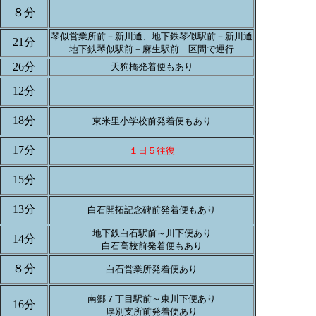
８分
琴似営業所前－新川通、地下鉄琴似駅前－新川通
21分
地下鉄琴似駅前－麻生駅前 区間で運行
26分
天狗橋発着便もあり
12分
18分
東米里小学校前発着便もあり
17分
１日５往復
15分
13分
白石開拓記念碑前発着便もあり
地下鉄白石駅前～川下便あり
14分
白石高校前発着便もあり
８分
白石営業所発着便あり
南郷７丁目駅前～東川下便あり
16分
厚別支所前発着便あり