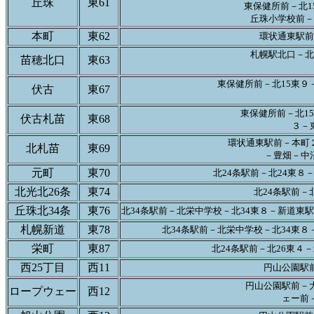
丘珠
東61
東保健所前－北1
丘珠小学校前－
本町
東62
環状通東駅前
札幌駅北口－北
苗穂北口
東63
東保健所前－北15東９
伏古
東67
東保健所前－北1
伏古札苗
東68
３－
環状通東駅前－本町
北札苗
東69
－豊畑－中
元町
東70
北24条駅前－北24東
北光北26条
東74
北24条駅前－
丘珠北34条
東76
北34条駅前－北栄中学校－北34東８－新道東
札幌新道
東78
北34条駅前－北栄中学校－北34東８
栄町
東87
北24条駅前－北26東４－
西25丁目
西11
円山公園駅前
円山公園駅前－大
ロープウェー
西12
ェー前