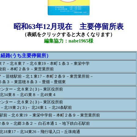
昭和63年12月現在 主要停留所表
（表紙をクリックすると大きくなります）
編集協力：nabe1965様
経路(うち主要停留所）
東７－北８東７－北６東19－本町１条３－東栄中学
校前－本町２条９－東営業所前
７－苗穂駅前－北１東17－本町２条９－東営業所前－
６条３－東苗穂８条３－豊畑－豊畑東
ンター－北８東２(３)－東区役所前
北34東８－北45東８－北49東４
ンター－北８東２(３)－東区役所前
－北19東２(３)－ 北24東１－北24条駅前
駅前－北６東19 －東栄中学前－本町２条９－東営業所前
２条９－北郷３条２－ 白石本通１－地下鉄白石駅前
18東17－北34東26－飛行場入口－丘珠南通