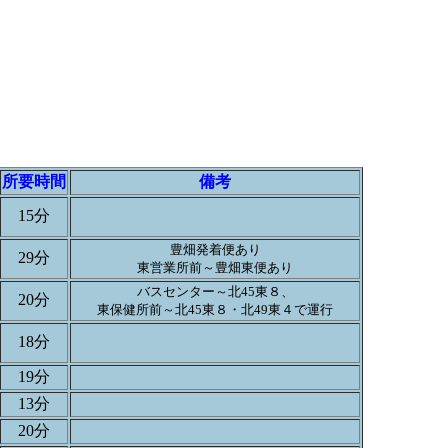
所要時間
備考
15分
豊畑発着便あり
29分
東営業所前～豊畑東便あり
バスセンター～北45東８、
20分
東保健所前～北45東８・北49東４で運行
18分
19分
13分
20分