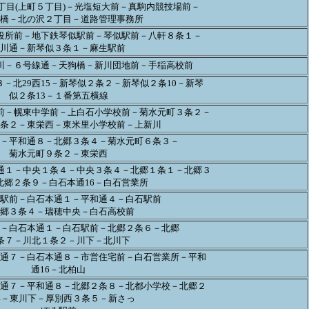
丁目(上町５丁目)－光塩短大前－真駒内競技場前－
橋－北の沢２丁目－道路管理事務所
役所前－地下鉄琴似駅前－琴似駅前－八軒８条１－
川通－新琴似３条１－麻生駅前
新川－６号線通－天狗橋－新川団地前－手稲高校前
８－北29西15－新琴似２条２－新琴似２条10－新琴
似２条13－１番第五横線
前－幌東中学前－上白石小学校前－菊水元町３条２－
条２－東栄西－東米里小学校前－上新川
－平和通８－北郷３条４－菊水元町６条３－
菊水元町９条２－東栄西
通１－中央１条４－中央３条４－北郷１条１－北郷３
北郷２条９－白石本通16－白石営業所
駅前－白石本通１－平和通４－白石駅前
郷３条４－瑞穂中央－白石高校前
－白石本通１－白石駅前－北郷２条６－北郷
条７－川北１条２－川下－北川下
通７－白石本通８－市営住宅前－白石営業所－平和
通16－北柏山
通７－平和通８－北郷２条８－北都小学校－北郷２
4－東川下－厚別西３条５－新さっ