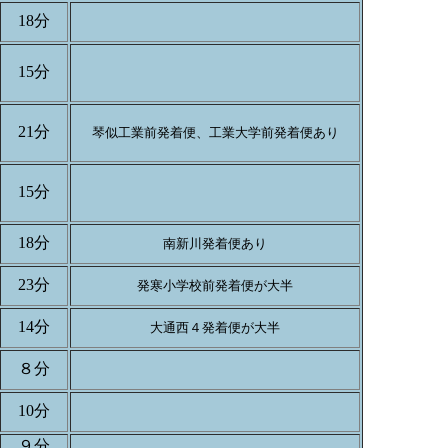
18分
15分
21分
琴似工業前発着便、工業大学前発着便あり
15分
18分
南新川発着便あり
23分
発寒小学校前発着便が大半
14分
大通西４発着便が大半
８分
10分
９分