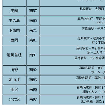
札幌駅前－大通西
美園
南57
真駒内本町－平岸中
中の島
南65
16西1
霊園前駅－平岸
下西岡
南71
澄川駅前－澄川小学
西岡
南81
町５丁目
苗穂駅前－白石警察
駅－上町５丁
澄川苗穂
南91
苗穂駅前－白石警察署
真駒内駅前－南町
滝野
南92
ホーム－
真駒内駅前－真駒内
定山渓
南93
真駒内駅前－緑町３
南沢
南96
川沿５条２－川
真駒内駅前－緑町３
北の沢
南97
北の沢橋－川沿１