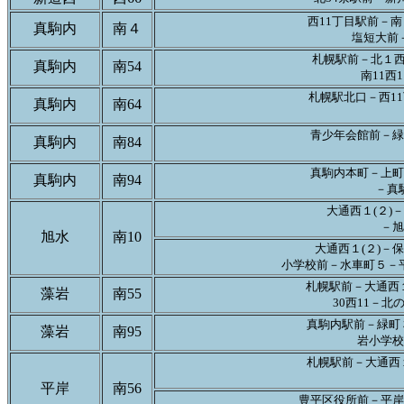
西11丁目駅前－南
真駒内
南４
塩短大前
札幌駅前－北１西
真駒内
南54
南11西
札幌駅北口－西11
真駒内
南64
青少年会館前－緑
真駒内
南84
真駒内本町－上町
真駒内
南94
－真
大通西１(２)
－旭
旭水
南10
大通西１(２)－
小学校前－水車町５－
札幌駅前－大通西１
藻岩
南55
30西11－
真駒内駅前－緑町
藻岩
南95
岩小学校
札幌駅前－大通西
平岸
南56
豊平区役所前－平岸