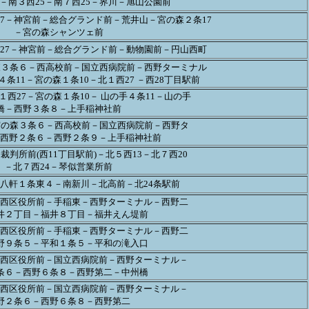
－南３西25－南７西25－界川－旭山公園前
7－神宮前－総合グランド前－荒井山－宮の森２条17
－宮の森シャンツェ前
27－神宮前－総合グランド前－動物園前－円山西町
森３条６－西高校前－国立西病院前－西野ターミナル
条11－宮の森１条10－北１西27 －西28丁目駅前
１西27－宮の森１条10－ 山の手４条11－山の手
橋－西野３条８－上手稲神社前
宮の森３条６－西高校前－国立西病院前－西野タ
西野２条６－西野２条９－上手稲神社前
判所前(西11丁目駅前)－北５西13－北７西20
－北７西24－琴似営業所前
八軒１条東４－南新川－北高前－北24条駅前
西区役所前－手稲東－西野ターミナル－西野二
井２丁目－福井８丁目－福井えん堤前
西区役所前－手稲東－西野ターミナル－西野二
野９条５－平和１条５－平和の滝入口
西区役所前－国立西病院前－西野ターミナル－
条６－西野６条８－西野第二－中州橋
西区役所前－国立西病院前－西野ターミナル－
野２条６－西野６条８－西野第二