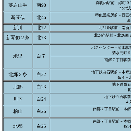
真駒内駅前－緑町３
藻岩山手
南98
北の沢
琴似営業所前－西区
新琴似
北46
新
新川
北72
北24条駅前－南
北24条駅前－北26西
新琴似２条
北73
バスセンター－菊水駅
菊水元町９
米里
白７
南郷７丁目駅前
地下鉄白石駅前－本郷
北郷２条
白22
条４－
地下鉄白石
北郷
白23
－北
地下鉄白石駅前
川下
白24
４
南郷７丁目駅前－本郷
柏山
白26
南郷７丁目駅前－本郷
北都
白25
条1