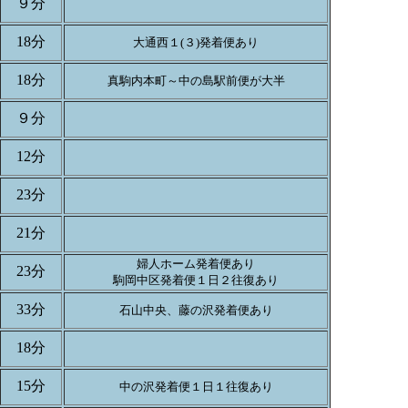
９分
18分
大通西１(３)発着便あり
18分
真駒内本町～中の島駅前便が大半
９分
12分
23分
21分
婦人ホーム発着便あり
23分
駒岡中区発着便１日２往復あり
33分
石山中央、藤の沢発着便あり
18分
15分
中の沢発着便１日１往復あり