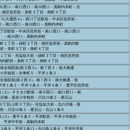
６西11－南21西11－南30西11－真駒内本町－光
－南区役所前－泉町３丁目－南町４丁目
５(大通西４)－西11丁目駅前－中央区役所前－
11－南21西11－南30西11－真駒内本町
丁目駅前－中央区役所前－南11西11－南21西11
－南30西11－真駒内本町
町１丁目－緑町３丁目－南区役所前－真駒内駅
前－泉町３丁目－南町４丁目
１丁目－光塩短大前－緑町３丁目－南区役所前
駒内駅前－泉町３丁目－南町４丁目
－保全病院前(南２西３)－南７西３－南大橋通
小学校前－水車町５－平岸１条２
保全病院前(南２西３)－南７西３－南大橋通－旭
平岸１条２－平岸３条３－平岸４条７－豊平区役所前
(３)－すすきの駅前－南９西11－南21西11－南
北の沢橋－藻岩小学校前－川沿10条２－硬石山
３丁目(上町５丁目)－光塩短大前－北の沢橋－藻
前－川沿10条２－硬石山－石山１条６
１(３)－豊平５条５－平岸駅前－平岸小学校前－
平岸中学前－真駒内本町
３条９－平岸２条13－中の島２条６－平岸中学前