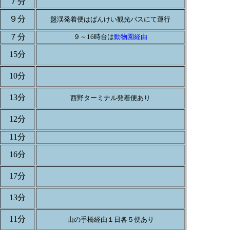
７分
９分
盤渓発着便はばんけい観光バスにて運行
７分
９～16時台は
動物園経由
15分
10分
13分
西野ターミナル発着便あり
12分
11分
16分
17分
13分
11分
山の手橋経由１日各５便あり