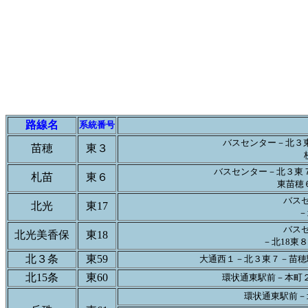
路線名
系統番号
バスセンター－北３
苗穂
東３
バスセンター－北３東
札苗
東６
東苗穂
バスセ
北光
東17
－
バスセ
北光美香保
東18
－北18東８
北３条
東59
大通西１－北３東７－苗穂
北15条
東60
環状通東駅前－本町
環状通東駅前－北