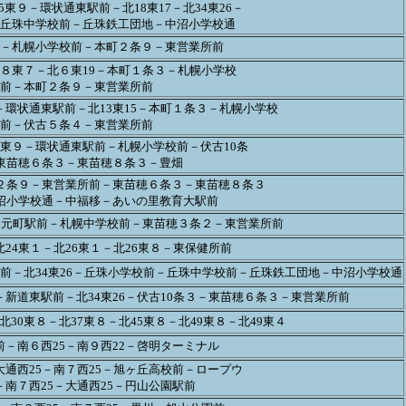
5東９－環状通東駅前－北18東17－北34東26－
丘珠中学校前－丘珠鉄工団地－中沼小学校通
－札幌小学校前－本町２条９－東営業所前
８東７－北６東19－本町１条３－札幌小学校
前－本町２条９－東営業所前
－環状通東駅前－北13東15－本町１条３－札幌小学校
前－伏古５条４－東営業所前
5東９－環状通東駅前－札幌小学校前－伏古10条
東苗穂６条３－東苗穂８条３－豊畑
２条９－東営業所前－東苗穂６条３－東苗穂８条３
沼小学校通－中福移－あいの里教育大駅前
８－元町駅前－札幌中学校前－東苗穂３条２－東営業所前
北24東１－北26東１－北26東８－東保健所前
駅前－北34東26－丘珠小学校前－丘珠中学校前－丘珠鉄工団地－中沼小学校通
－新道東駅前－北34東26－伏古10条３－東苗穂６条３－東営業所前
北30東８－北37東８－北45東８－北49東８－北49東４
－南６西25－南９西22－啓明ターミナル
通西25－南７西25－旭ヶ丘高校前－ロープウ
－南７西25－大通西25－円山公園駅前