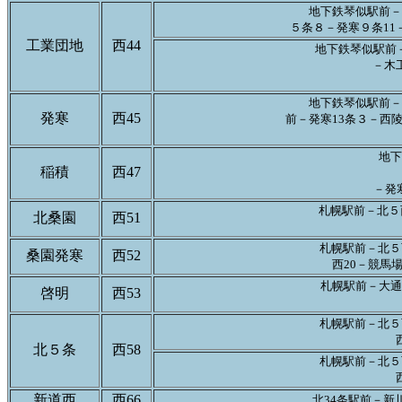
地下鉄琴似駅前－
５条８－発寒９条11
工業団地
西44
地下鉄琴似駅前
－木
地下鉄琴似駅前－
発寒
西45
前－発寒13条３－西
地下
稲積
西47
－発
札幌駅前－北５西
北桑園
西51
札幌駅前－北５
桑園発寒
西52
西20－競馬
札幌駅前－大通
啓明
西53
札幌駅前－北５
北５条
西58
札幌駅前－北５
新道西
西66
北34条駅前－新