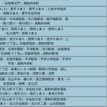
－自衛隊北門－真駒内本町
１(３)－豊平３条２－豊平３条８－八条中学校前
－美園８条８－豊平区役所前
学前－中央病院前－中の島駅前－幌平橋駅前－南
1－南21西11－南30西11－真駒内本町
７条13－西岡２条１－西岡１条３－西岡１条５
－札大南門－西岡３条８
校前－澄川６条５－西岡３条９－澄川６条10－上
(緑町３丁目)→五輪団地前→真駒内駅前
署前－北海学園前－平岸駅前－澄川駅前－自衛隊前
目(緑町３丁目)→五輪団地前→真駒内駅前
前－北海学園前－平岸駅前－平岸小学校前－平岸中
学前－真駒内本町
７丁目－保養センター駒岡－駒岡小学校前－婦人
真駒内３団－厚別の滝－滝野22番－滝野
花園－石山中央－藤の沢－国立南病院前－豊滝－小
金湯温泉－錦橋－定山渓
丁目(上町５丁目)－光塩短大前－真駒内競技場前－
沿10条２－南沢入口－南沢１条３－東海大学前
丁目(上町５丁目)－光塩短大前－真駒内競技場前－
条５－北の沢会館前－北の沢二股－山水団地前