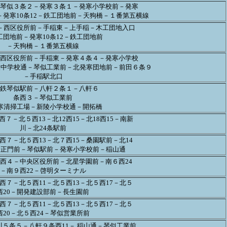
琴似３条２－発寒３条１－発寒小学校前－発寒
－発寒10条12－鉄工団地前－天狗橋－１番第五横線
－西区役所前－手稲東－上手稲－木工団地入口
工団地前－発寒10条12－鉄工団地前
－天狗橋－１番第五横線
西区役所前－手稲東－発寒４条４－発寒小学校
陵中学校通－琴似工業前－北発寒団地前－前田６条９
－手稲駅北口
鉄琴似駅前－八軒２条１－八軒６
条西３－琴似工業前
寒清掃工場－新陵小学校通－開拓橋
７－北５西13－北12西15－北18西15－南新
川－北24条駅前
西７－北５西13－北７西15－桑園駅前－北14
場正門前－琴似駅前－発寒小学校前－稲山通
西４－中央区役所前－北星学園前－南６西24
－南９西22－啓明ターミナル
西７－北５西11－北５西13－北５西17－北５
西20－開発建設部前－長生園前
西７－北５西11－北５西13－北５西17－北５
西20－北５西24－琴似営業所前
川５条５－八軒９条西11－ 稲山通－琴似工業前