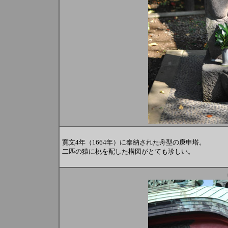
寛文4年（1664年）に奉納された舟型の庚申塔。
二匹の猿に桃を配した構図がとても珍しい。