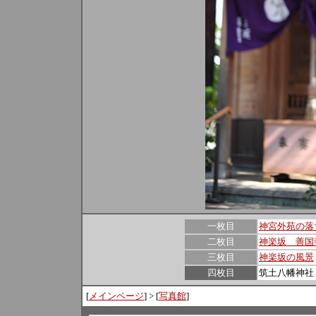
一枚目
神宮外苑の落
二枚目
神楽坂 善国
三枚目
神楽坂の風景
四枚目
筑土八幡神社
[
メインページ
] > [
写真館
]