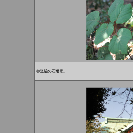
参道脇の石燈篭。