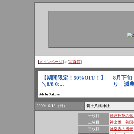
[
メインページ
] > [
写真館
]
2009/10/18（日）
筑土八幡神社
一枚目
神宮外苑の落
二枚目
神楽坂 善国
三枚目
神楽坂の風景