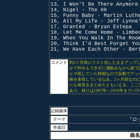
13, I Won't Be There Anymore
14, Nigel - The 88
15, Funny Baby - Martin Luth
16, All My Life - Jeff Lynne
17, Granted - Bryan Estepa
18, Let Me Come Home - Limbe
19, When You Walk In The Roo
20, Think I'd Best Forget Yo
21, We Have Each Other - Ber
コメント
約2ヶ月前にリスト化したままアップし
かで外出もできずに酒飲みながら家で
ヒマ死していた時期なので反動でアッ
曲を多投しているなあ。2ヶ月前なの
たな発見をまとめたともいえる。ここ5
あり。残りは1997年～2010年まで
記録媒体
『ロッ
テーマ
作成日
曲名