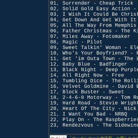
01, Surrender - Cheap Trick
02, Solid Gold Easy Action -
03, I Wish It Could Be Chris
04, Get Down And Get With I
05, All The Way From Memphis
06, Father Christmas - The K
07, Miles Away - Fotomaker
08, Magic - Pilot
09, Sweet Talkin' Woman - El
10, Who's Your Boyfriend? - 
11, Get 'im Outa Town - The 
12, Baby Blue - Badfinger
13, Black Night - Deep Purpl
14, All Right Now - Free
15, Tumbling Dice - The Roll
16, Velvet Goldmine - David 
17, Block Buster - Sweet
18, 2-4-6-8 Motorway - Tom R
19, Hard Road - Stevie Wrigh
20, Heart Of The City - Nick
21, I Want You Bad - NRBQ
22, Play On - The Raspberrie
23, Rendezvous - The Sidewin