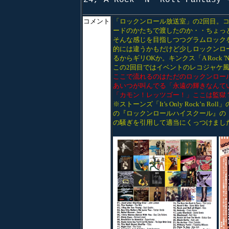
24, A Rock 'N' Roll Fantasy 
コメント
「ロックンロール放送室」の2回目。
ードのかたちで渡したのか・・ちょっ
そんな感じを目指しつつグラムロック
的には違うかもだけど少しロックンロ
るからギリOKか。キンクス「A Rock '
この2回目ではイベントのレコジャケ風
ここで流れるのはただのロックンロー
あいつが叫んでる「永遠の輝きなんて
「カモン！レッツゴー！」ここは監獄
※ストーンズ「It’s Only Rock’
の『ロックンロールハイスクール』の「Co
の騒ぎを引用して適当にくっつけまし