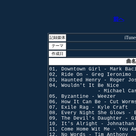
前へ
iTu
記録媒体
テーマ
作成日
曲名
01, Downtown Girl - Mark Bac
02, Ride On - Greg Ieronimo
03, Haunted Henry - Roger Jo
04, Wouldn't It Be Nice
- Michael Carpente
05, Byzantine - Weezer
06, How It Can Be - Cut Worm
07, Exile Rag - Kyle Craft
08, Every Night She Glows - 
09, The Devil's Daughter - G
10, It's Alright - Johnathan
11, Come Home Wit Me - You A
12, No Words - Tim Anthony