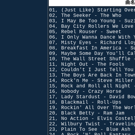
曲名
01, (Just Like) Starting Ove
02, The Seeker - The Who
03, I May Be Too Young - Suz
04, Bay City Rollers We Love
05, Rebel Rouser - Sweet
06, I Only Wanna Dance With 
07, Misty Eyes - Richard Llo
08, Breakfast In America - S
09, Maybe Some Day You'll Ca
10, The Wall Street Shuffle 
11, Night Out - The Fools
12, Couldn't I Just Tell You
13, The Boys Are Back In Tow
14, Rock'n Me - Steve Miller
15, Rock and Roll all Night 
16, Nobody - Crazy Horse
17, Lady Stardust - David Bo
18, Blackmail - Roll-Ups
19, Rockin' All Over The Wor
20, Black Betty - Ram Jam
21, No Action - Elvis Costel
22, Wilbury Twist - Travelin
23, Plain To See - Blue Ash