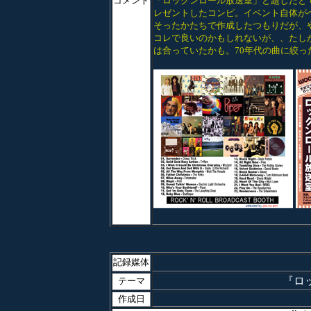
コメント
「ロックンロール放送室」と題したと
レゼントしたコンピ。イベント自体が
そったかたちで作成したつもりだが、
コレで良いのかもしれないが、、たし
は合っていたかも。70年代の曲に絞っ
記録媒体
『ロッ
テーマ
作成日