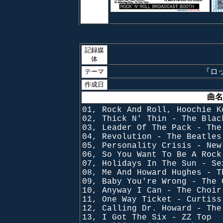
記録媒
体
『ロッ
テーマ
作成日
曲名
01, Rock And Roll, Hoochie K
02, Thick N' Thin - The Blac
03, Leader Of The Pack - The
04, Revolution - The Beatles
05, Personality Crisis - New
06, So You Want To Be A Rock
07, Holidays In The Sun - Se
08, Me And Howard Hughes - T
09, Baby You're Wrong - The 
10, Anyway I Can - The Choir
11, One Way Ticket - Curtiss
12, Calling Dr. Howard - The
13, I Got The Six - ZZ Top