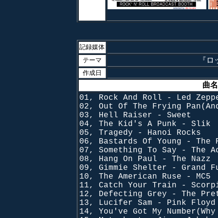
記録媒体
『ロッ
テーマ
作成日
曲名
01, Rock And Roll - Led Zepp
02, Out Of The Frying Pan(An
03, Hell Raiser - Sweet
04, The Kid's A Punk - Slik
05, Tragedy - Hanoi Rocks
06, Bastards Of Young - The 
07, Something To Say - The A
08, Hang On Paul - The Nazz
09, Gimmie Shelter - Grand F
10, The American Ruse - MC5
11, Catch Your Train - Scorp
12, Defecting Grey - The Pre
13, Lucifer Sam - Pink Floyd
14, You've Got My Number(Why