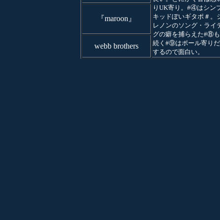
りUK寄り。#④はシン
キッドぽいギタポ＃。
『maroon』
レノンのソング・ライ
グの癖を捕らえた#⑧
続く#⑨はポール寄り
webb brothers
するので面白い。