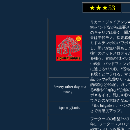
★★★53
リカー・ジャイアンツ4
90sバンドながら主要
のキャリアは長く、聞
音は年代モノ。疾走感
ミドルテンポのパワポ
し。勢いが無い気もし
往年のグッドメロディ
を補う。冒頭の#①や
い#④、バッドフィン
に通じる#5,9,⑬。#⑥
も聴くとヤラれる。マッ
品ポップ#⑦,⑫やザ・
的#⑩など60s的。ガッ
『every other day at a
る#⑧や90s的な#⑪,⑭
time』
ポ＃もイイ。隠し＃⑯
てきたのが大好きなム
「fire brigade」。セ
liquor giants
さで高感度アップ。
フーターズの名盤2nd(1
年)。フーター（メロデ
やマンドリンを駆使し