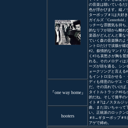
の音楽は聴いているだ
色が浮かびます。縦ノ
ターポップ＃1は大好き
ガイルズ「Centerfol
ッチーな雰囲気を持ち
的なリフが頭から離れ
楽器がどんどんと重な
ていく森の音楽隊のよ
ントロだけで涙腺が緩
#2。叙情的なマンドリ
く#3も哀愁さが胸を鷲
れる。そのメロディは
ーズが頭を過る。シン
ォークソングと言える#4
もイントロ泣かせる・
ディも得意のレゲエ・
だ。その流れでいけば
タイトルトラック#6も
『one way home』
的だね。そして後半の
イト＃7はノスタルジ
曲。また泣いちゃって
い。正統派のロックン
hooters
＃8→ギターポップ＃9
アゲで締め。