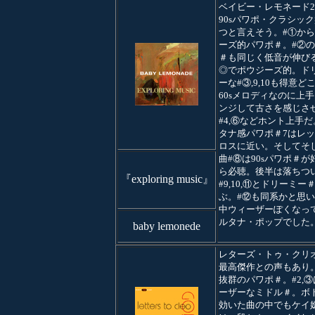
ベイビー・レモネード2
90sパワポ・クラシック
つと言えそう。#①か
ーズ的パワポ＃。#②
＃も同じく低音が伸びる
◎でポウジーズ的。ド
ーな#③,9,10も得意ど
60sメロディなのに上
ンジして古さを感じさ
#4,⑥などホント上手
タナ感パワポ＃7はレ
ロスに近い。そしてそ
曲#⑧は90sパワポ＃が
ら必聴。後半は落ちつ
『exploring music』
#9,10,⑪とドリーミー
ぶ。#⑫も同系かと思
中ウィーザーぽくなっ
ルタナ・ポップでした
baby lemonede
レターズ・トゥ・クリオ
最高傑作との声もあり
抜群のパワポ＃。#2,
ーザーなミドル＃。ボ
効いた曲の中でもケイ