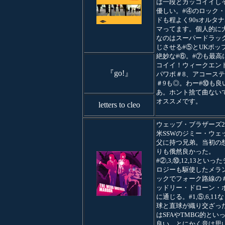
は一段とカッコイイし
優しい。#④のロック
ドも程よく90sオルタ
マってます。個人的に
なのはスーパードラッ
じさせる#⑤とUKポッ
絶妙な#⑥。#⑦も最高
コイイ！ウィークエン
『go!』
パワポ＃8、アコース
＃9も◎。わー#⑩も良
あ。ホント捨て曲ない
オススメです。
letters to cleo
ウェッブ・ブラザーズ2
米SSWのジミー・ウェ
父に持つ兄弟。当初の
りも俄然良かった。
#②,3,⑩,12,13といっ
ロジーも駆使したメラ
ックでフォーク路線の
ッドリー・ドローン・
に通じる。#1,⑤,6,11
球と直球が織り交ざっ
はSFAやTMBG的とい
良い。とにかく音は思