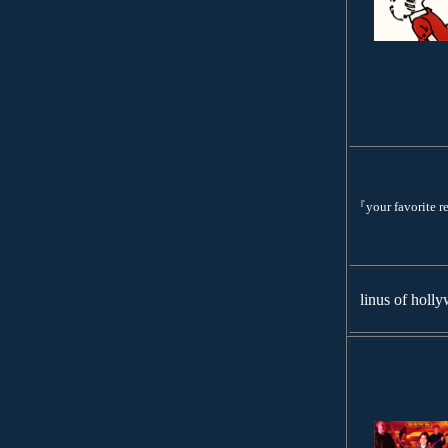
『your favorite 
linus of holl