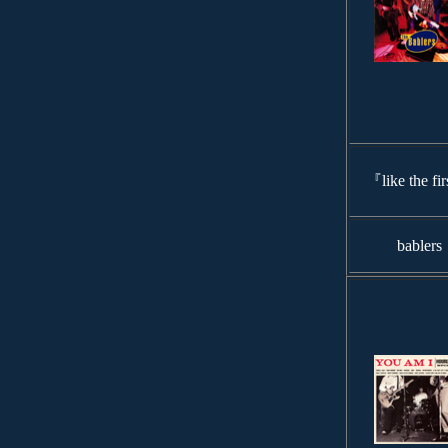
『like the fi
bablers