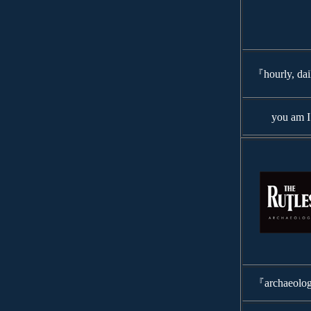
『hourly, da
you am I
『archaeol