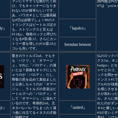
ァンにイケそうな曲がたて続
国内盤は#6
け。でもキャッチーになりき
#7は「you're
れないのが彼等らしいです。
あ、パワポ＃としては最高級
な#⑦は必聴でしょ！#6のス
トリングスはビートルズぽさ
ily』
『lapalco』
も。ストリングスと言えば
#11ね♪。牧歌ロックと呼びた
くなる#⑨,⑩,12。さらにカン
トリー度を増した#14,⑮,16と
brendan benson
コレも良いです。
驚きのラトルズ2nd。そもそ
仏のロックバ
も「パクリ」と「オマージ
クス1st。キ
ュ」それに「パロディ」の違
budget』
いとは？原曲をギャグにしち
ャケとロゴ。
ゃうのが「パロディ」だし、
ックを聞かせ
尊敬の意を込めて真似ました
インスト#1
と公表しちゃうのが「オマー
グル#2が佳曲
ジュ」。ラトルズの音楽はビ
を感じさせる
ートルズへの「パロディ」そ
さが加わった
して「オマージュ」に溢れて
ル。さらに個
いるのです。奇跡的2nd。元
れたのがダン
ogy』
『united』
ネタバレバレでもまったく違
＃4と優しい
う曲に仕立てるイネスの才能
#3の甘いミ
に脱帽です。
系#5、ソウ