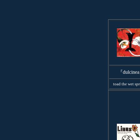
『dulcine
toad the wet sp