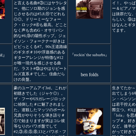
と言える名曲#③にはヤラレタ
イ！。やっぱ
ー。他にソロ期のジョンを感
ー＆ピアノマ
じさせるのは#5,8,⑪でどれも
は抜群だな。#
◎◎。ドリーミーなフォー
らしい。⑨は
ク・ロック#④も最高。どこと
はなんとギタ
なく声も含めG・オサリバン
てます。
的な#6,⑨の陽性ポップ。ジェ
イソン・フォークナー好きは
ビビっとくる#7。90s王道路線
のギタポ＃10や浮遊感のある
rst』
『rockin' the suburbs』
ギターアレンジが特徴な#12
が唯一現代を感じさせる曲
だ。ラスト#⑬はやはりビート
ルズ直系＃でした。佳曲だら
ben folds
けの良盤。
豪のユーアムアイ3rd。これが
生きてたか～
初聴きでした（ジャケ◎）。
出てしまう6
ザ・フーやUSガレージロック
ン・ベンソン
に傾倒した＃に魅了されまし
は若干控えめ
た。達観したマッツのポール
際立つ。#3
兄貴がやりそうな弾き語り＃
「lola」を
①で始まりますが実はコレ彼
ップ＃。好きな曲
等なりのパワポ盤でして
など。後半が
#2,③,④,⑤,⑧,13とパワポ・フ
がって好きで