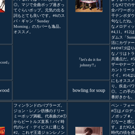
◎。マジで全曲ポップ過ぎっ
うな#2での
てぐらいポップ。元気の出る
全パワーポッ
詞もとても良いです。#6のス
干テンポダウ
パ・ギャン「Sunday
句なしだね。
Morning」のカバーも逸品。
なメロディッ
オススメ。
#4,11。#
ダムス「Summe
活にカヴァー
#4や#7,9
なノリはトラ
共通点だ。#5,
『let's do it for
record』
ザーやナーフ
johnny!!』
カントリータッ
イイ。#14
にもオススメ
り。疾走パワ
ywood
bowling for soup
◎。この手の
番好きかも。
フィンランドのバブラーズ。
ベン・フォー
ジョン・レノン彷彿のドリー
#①はメロデ
ミーポップ満載。代表曲の#①
ノポップ＃。
からビートルズ直系！パイ時
だなーと感じ
代のレイ・デイビスに通じる
す。まだ#2,4
#2。これぞ王道ジョンレノン
時代の頃を感