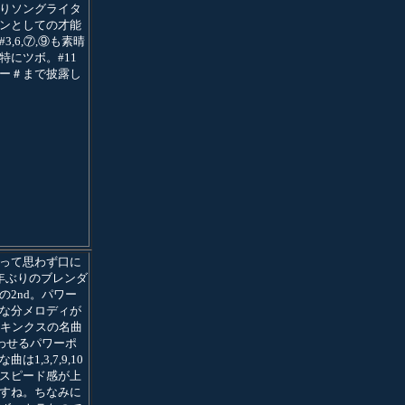
りソングライタ
ンとしての才能
3,6,⑦,⑨も素晴
特にツボ。#11
ー＃まで披露し
って思わず口に
年ぶりのブレンダ
の2nd。パワー
な分メロディが
はキンクスの名曲
思わせるパワーポ
は1,3,7,9,10
スピード感が上
すね。ちなみに