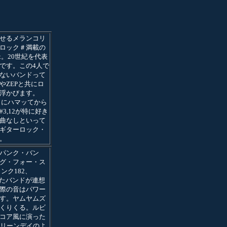
せるメランコリ
ロック＃満載の
t。20世紀を代表
です。この4人で
ないバンドって
やZEPと共にロ
浮かびます。
old」にハマッてから
3,12が特に好き
曲なしといって
ギターロック・
。
パンク・バン
グ・フォー・ス
リンク182、
ったバンドが連想
際の音はパワー
す。ヤムヤムズ
くりくる。ルビ
コア風に演った
グリーンデイのよ