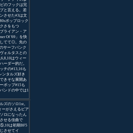
サビのフックは完
プと言える。若
ンさせた#3は文
80sポップロック
クさをもつ
12はブライアン・ア
r Of '69」を快
してて◎。先の
辺りのサーフパンク
ヴォルタスとの
6,8,10はウィー
ハーダー的だ。
チの#13,16も
はレンタルズ好き
できそな展開あ
ーポップ#15も
バンドの中では1
ルズのソロ1st。
ィーがさえるピア
ソロになったん
させる佳曲で
,⑤,10は初期BF5
じさせてイ