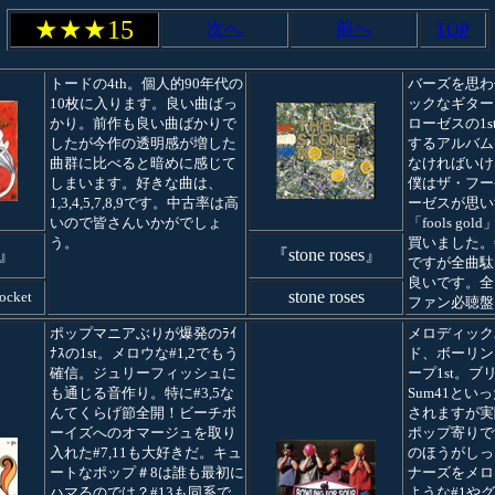
★★★15
次へ
前へ
TOP
トードの4th。個人的90年代の
バーズを思わ
10枚に入ります。良い曲ばっ
ックなギター
かり。前作も良い曲ばかりで
ローゼスの1s
したが今作の透明感が増した
するアルバム
曲群に比べると暗めに感じて
なければいけ
しまいます。好きな曲は、
僕はザ・フー
1,3,4,5,7,8,9です。中古率は高
ーゼスが思い
いので皆さんいかがでしょ
「fools g
う。
買いました。#
a』
『stone roses』
ですが全曲駄
良いです。全
stone roses
rocket
ファン必聴盤
ポップマニアぶりが爆発のﾗｲ
メロディック
ﾅｽの1st。メロウな#1,2でもう
ド、ボーリン
確信。ジュリーフィッシュに
ープ1st。ブ
も通じる音作り。特に#3,5な
Sum41とい
んてくらげ節全開！ビーチボ
されますが実
ーイズへのオマージュを取り
ポップ寄りで
入れた#7,11も大好きだ。キュ
のほうがしっ
ートなポップ＃8は誰も最初に
ナーズをメロ
ハマるのでは？#13も同系で
ような#1や