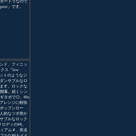
がボートラなので
 quiet」です。
ンド、フィニッ
ンクス『low
とセットのようなジ
ダンサブルなロ
ます。ロックな
で開幕。続くシン
ギタポで◎、80s
アレンジに軽快
ポップンロー
人的なツボ突か
サブルなロック
メロディの#8。
ディアム＃、疾走
ルフルな#6もイイ