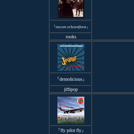
『encore echoes(best』
rooks
『demolicious』
jiffipop
『fly pilot fly』