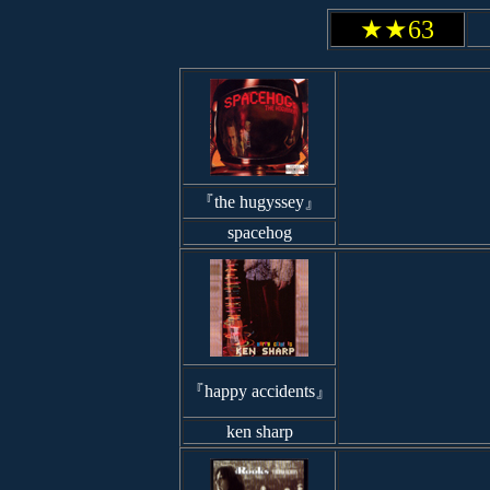
★★63
『the hugyssey』
spacehog
『happy accidents』
ken sharp