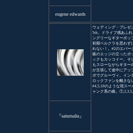
eugene edwards
ウェディング・プレゼ
5th。ドライブ感あふ
ングリーなギターポッ
初期ベルクラを思わず
れない！。#2のエバー
級のエッジの立ったポ
ックもカッコイー。そし
もスローながらギター
が主張して途中にアッ
ポでグルーヴィ。イン
ロックファンを離さな
#4,5,10のような現ス
ャンク系の曲。①,2,3,5,8
『saturnalia』