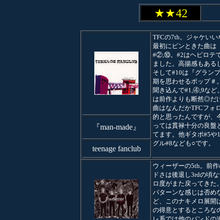
★★42
TFCの7th。ジャケい
最初にピンときた曲は
#②,⑩。#2はヘビロテ
ました。高揚感もある
そして#10は『グラン
期を思わせるポップ＃
聞き込んで#1,④,9な
は前作よりも断然◎だ
曲はなんだかTFCフォ
的と思ったんですが、
っては貫禄十分の良盤
『man-made』
てます。他ギタポ#5や1
グル#8なども○です。
teenage fanclub
ウィーザーの5th。前
ドさは後退し3rdの頃
ロ度がまた戻ってきた
パターンな感じは否め
ど、このナキメロ展開
の得意とするところな
レ系では他のバンドの