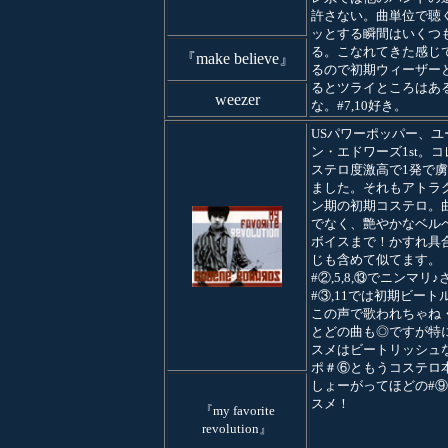
許さない。曲単位で聴
ッとする瞬間はいくつ
る。こなれてきた感じ
『make believe』
るので初期ウィーザー
るとツライところはあ
weezer
な。#7,10好き。
USパワーポッパー、ユ
ン・エドワーズ1st。
ステロ度激高で1発で
ました。それもアトラ
ン期の初期コステロ。
でなく、艶やかなベル
ボイスまで！かすれ具
じも含めて似てます。
#②,5,8,⑬でニンマリ
#③,11では初期ビート
この声で歌われちゃね
とどの曲も◎ですが特
スメはビートリッシュ
ポ＃⑥ともうコステロ
しょーがってほどの#
スメ！
『my favorite
revolution』