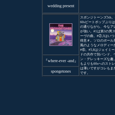
wedding present
スポンジトーンズ5th
60sビートポップぶり
の通りながら、今なア
が強い。#1は第3の男
ーヴの曲。#②,3はい
得意＃。ソロのポール系
風のようなメロディー
#⑥。#5,8はジェイミー
ドの共作で別バンド、
ン・デレッキーズな趣
『where-ever -and』
もよりも60sへのスト
は薄いですがコレもま
spongetones
です。