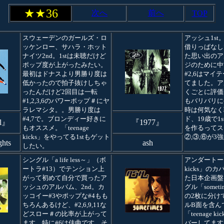
★★36
次へ
前へ
TOP
スウェーデンのガールズ・ロ
アッシュ1s
ッケンロー、サハラ・ホット
借りっぱなし
ナイツ2nd。1stは未聴だけど
た思い出のア
ポップ度が上がったみたい。
ジのために中
最初はドナスより男勝り度は
#2,6はマイ
低かったので拍子抜けしちゃ
てました。ア
ったんだけど2回目は一転
くごとに評価
#1,2,3,6のパワーポップ＃にヤ
もバリバリに
ラレマシタ。。男勝り度は
時は何気なく
#4,7で。ブロンディー好きに
ド、19歳で1
ll』
『1977』
もオススメ。「teenage
を作るってス
kicks」をやってる1stもゲット
②,③,⑥が3強で
ghts
ash
したい。
シングル「a life less～」（ボ
アンダートーン
ートラ#13）でテンション上
kicks」の
がって初めて自分で買ったア
た日本企画盤
ッシュのアルバム、2nd。カ
グル「somet
ッコイー#3やポップな#4もも
の2枚に分け
ちろんあるけど、#2,6,9,11な
ルB面を含ん
どスロー＃の比率が上がって
「teenage 
ます。特に#6は佳曲です。そ
バーしてます