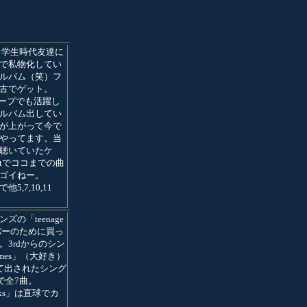
t。学生時代友達に
で私物化してい
ルバム（笑）フ
古でゲット。
テープでも活躍し
ルバム出してい
が上がって今で
やってます。当
聴いていたケ
stでココまでの曲
ゴイねー。
他5,7,10,11
ズの「teenage
カバーのために買っ
。3rdからのシン
imes」（大好き）
て出されたシング
で全7曲。
kicks」は直球でカ
。