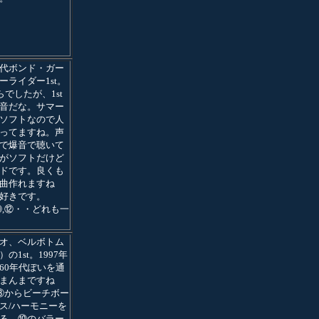
代ボンド・ガー
ーライダー1st。
らでしたが、1st
音だな。サマー
ソフトなので人
ってますね。声
で爆音で聴いて
がソフトだけど
ドです。良くも
曲作れますね
好きです。
,⑨,⑩,⑫・・どれも一
オ、ベルボトム
の1st。1997年
60年代ぽいを通
まんまですね
,③からビーチボー
ス/ハーモニーを
る。⑩のバラー