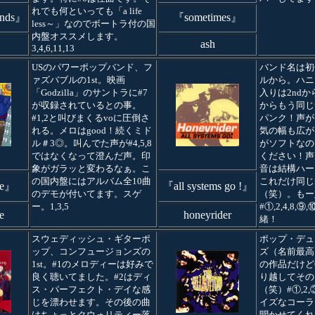
れでも何といっても「a life
unds』
『sometimes』
less～」なのでボートラ付の国
内盤オススメします。
ash
3,4,6,11,13
USのパワーポップバンド、フ
バンド名は初
ァズバブルの1st。映画
ルから。ハニ
「Godzilla」のサントラに#7
入りは2ndか
が収録されているとの事。
からもう同じ
#1,2と叫びまくるvoに圧倒さ
パンク！声が
れる。メロはgood！続くミド
気の幅も広が
ル＃3◎。叫んでた声が#4,5,8
がソフトなの
ではなくなって澄んだ声。印
ください！声
象がガラッと変わるなぁ。こ
音は結構ハー
の国内盤にはアルバム全10曲
これだけ同じ
le』
『all systems go !』
のデモが付いてます。スゲ
（笑）。もー
ー。1,3,5
#①,2,4,8
e
honeyrider
緒！
スウェディッシュ・ギターポ
ポップ・デュ
ップ、コンフュージョンズの
ズ（名前最高）
1st。#1のメロディーは好みで
の作品だけど
良く聴いてました。#2はディ
り越してその
ス・パーフェクト・デイな感
（笑）#①,2
じを漂わせます。その後の曲
イズなコーラ
はちょっとクウォリティー落
聞かせてくれ