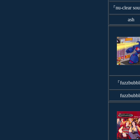
『nu-clear so
ash
『fuzzbubb
fuzzbubbl