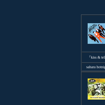
『kiss & te
sahara hotni