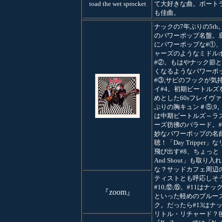
toad the wet sprocket
て大好きな曲。ボートラ
も佳曲。
ナックの7年ぶりの5th
のパワーポップ名盤。
にパワーポップな#①
ャーズのようなミドル
#②。もはやナック節
くなるようなパワーポ
#③,サビのフックが気
イ#4。初期ビートルズ
めとした60sフレイヴ
ぷりの胸キュン＃⑤,9。
は中期ビートルズ～ラ
ーズ彷彿のバラード。
妙なパワーポップの名
聴！「Day Tripper」
飛び出す#8、ちょっと「T
And Shout」も取り入
な？サッドカフェ周辺
ティストとも呼応しそ
#10,⑫,⑮。#11はナッ
『zoom』
といった軽めのブルー
ク。だったら#13はナ
リトル・リチャード？