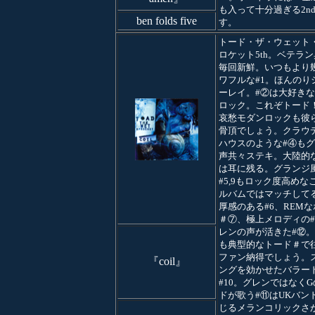
も入って十分過ぎる2n
ben folds five
す。
トード・ザ・ウェット
ロケット5th。ベテラ
毎回新鮮。いつもより
ワフルな#1。ほんのり
ーレイ。#②は大好き
ロック。これぞトード
哀愁モダンロックも彼
骨頂でしょう。クラウ
ハウスのような#④も
声共々ステキ。大陸的
は耳に残る。グランジ
#5,9もロック度高めな
ルバムではマッチして
厚感のある#6、REM
＃⑦、極上メロディの
レンの声が活きた#⑫。
も典型的なトード＃で
ファン納得でしょう。
『coil』
ングを効かせたバラー
#10。グレンではなく
ドが歌う#⑪はUKバン
じるメランコリックさ