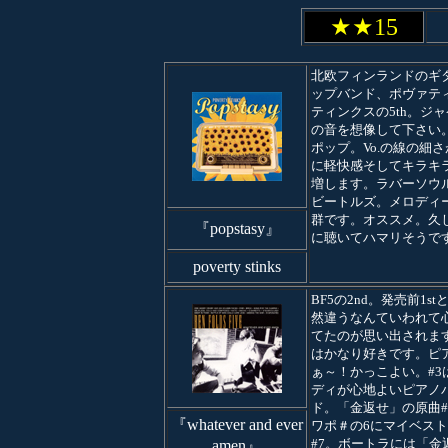
★★15
北欧フィンランドのギ
ップバンド、ポヴァテ
ティンクスの5th。ジ
の音を想像して下さい
ポップ。Vo.の線の細
に軽快感そしてキラキ
増します。ラバーソウ
ビートルズ。メロディ
群です。オススメ。久
『popstasy』
に聴いてハマリそうで
poverty stinks
BF5の2nd。発売前1st
然違うなんていわれて
てたのが思い出されます
はかなり好きです。ピ
ぁ～！かっこよい。#3
ディが心地よいピアノ
ド。「金返せ」の原曲#
『whatever and ever
ワポ＃の6にマイベス
#7。ボートラには「金
amen』