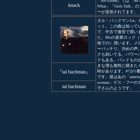
『Re-Zoom』では「No M
knack
What」「Girls Talk
ーが追加されてます。
タル・バックマン1st。
ット。この曲は知って
で、中古で激安で買い
た。80sの産業ロック
味での）漂います。メ
ーバッチリ。渋めの声
クも効いてる。パワー
ドもある。バンドもの
きな僕も無性に聴きた
時があります。#7が1
『tal bachman』
です。彼はあの「americ
woman」ゲス・フーの
tal bachman
子さんのようです。