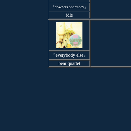
『downers pharmacy』
idle
『everybody else』
bear quartet