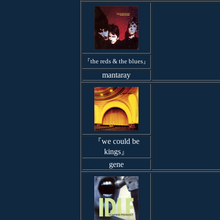
『the reds & the blues』
mantaray
『we could be
kings』
gene