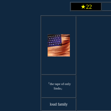
★22
『the tape of only
linda』
loud family