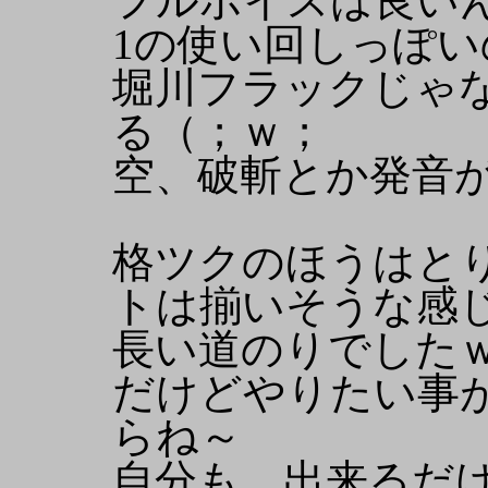
フルボイスは良い
1の使い回しっぽい
堀川フラックじゃ
る（；ｗ；
空、破斬とか発音
格ツクのほうはと
トは揃いそうな感
長い道のりでした
だけどやりたい事
らね～
自分も、出来るだ