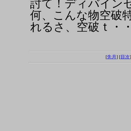
討て！ディバイン
何、こんな物空破
れるさ、空破ｔ・
[
先月
] [
目次