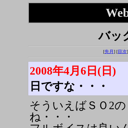
We
バッ
[
先月
] [
目次
2008年4月6日(日)
日ですな・・・
そういえばＳＯ2
ね・・・