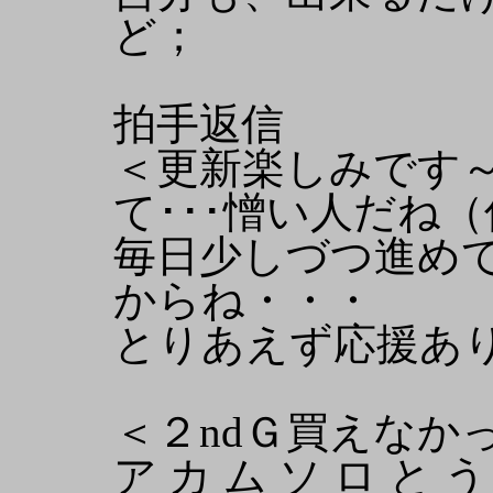
ど；
拍手返信
＜更新楽しみです
て･･･憎い人だね（
毎日少しづつ進め
からね・・・
とりあえず応援あ
＜２ndＧ買えなかっ
ア カ ム ソ ロ と