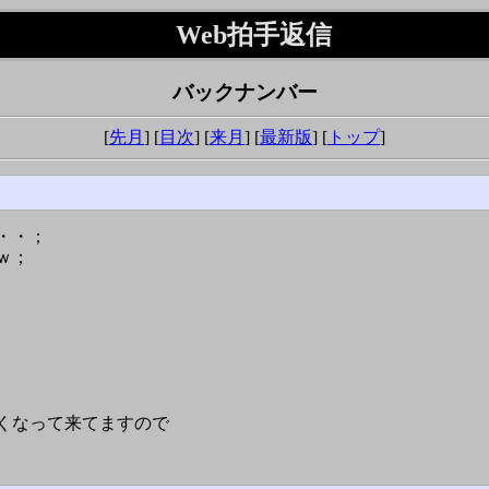
Web拍手返信
バックナンバー
[
先月
] [
目次
] [
来月
] [
最新版
] [
トップ
]
・・；
ｗ；
くなって来てますので