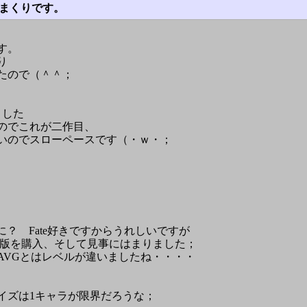
まくりです。
す。
り
たので（＾＾；
ました
のでこれが二作目、
いのでスローペースです（・ｗ・；
？ Fate好きですからうれしいですが
C版を購入、そして見事にはまりました；
AVGとはレベルが違いましたね・・・・
イズは1キャラが限界だろうな；