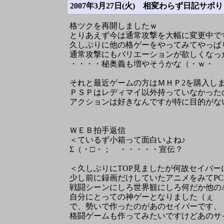
2007年3月27日(火)
相変わらず日記サボり
格ツクを再開しましたｗ
とりあえず今は通常攻撃を大幅に変更中で
久しぶりに他の格ゲーをやってみてやっぱ
通常攻撃にもバリエーションが欲しくなっ
・・・・秘奥義も増やそうかな（・ｗ・
それと最近ゲームの方はＭＨＰ2を購入し
ＰＳＰはレディマイ以外持っていなかった
アクションは好きなんですが特に目的がな
ＷＥＢ拍手返信
＜ているず小箱って面白いよね♪
Σ（・□・； ・・・・・宣伝？
＜久しぶりにTOP見ましたが何故セイバーに
少し前に録画だけしていたアニメをみてP
戦闘シーンにしろ世界観にしろ何だか他の
自分にとっての神ゲーとなりました（ぇ
で、勢いで作ったのがあのセイバーです、
格闘ゲームも作ってみたいですけどあのサ