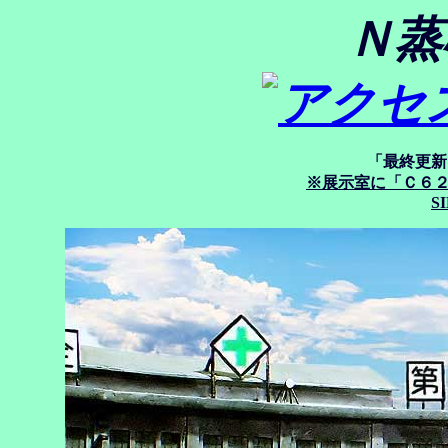
Ｎ蒸
「最終更新
※展示室に「Ｃ６
SI