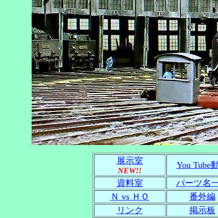
展示室
You Tube
NEW!!
資料室
パーツ名
Ｎ vs ＨＯ
番外編
リンク
掲示板