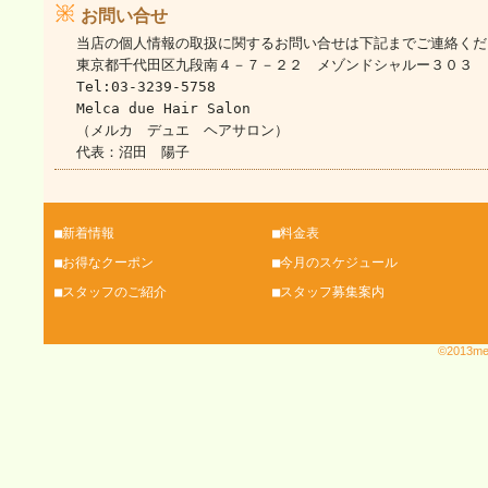
お問い合せ
当店の個人情報の取扱に関するお問い合せは下記までご連絡くだ
東京都千代田区九段南４－７－２２ メゾンドシャルー３０３
Tel:03-3239-5758
Melca due Hair Salon
（メルカ デュエ ヘアサロン）
代表：沼田 陽子
■新着情報
■料金表
■お得なクーポン
■今月のスケジュール
■スタッフのご紹介
■スタッフ募集案内
©2013melc