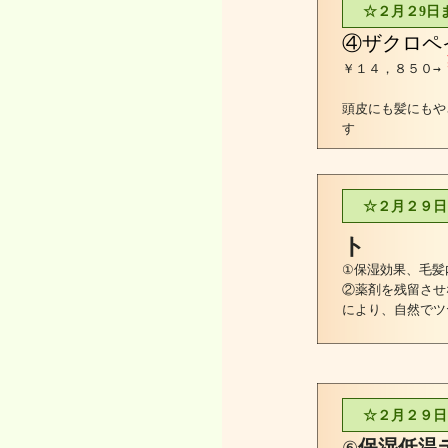
☆２月２9日
④ザクロペ
￥１４，８５０→
頭皮にも髪にもや
☆２月２９日
ト
①保湿効果、毛髪
②薬剤を残留させ
により、自然でツ
☆２月２９日
保湿低温
⑥