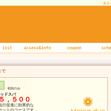
東京
まで
初回のみ
ッドスパ
５，５００
血行促進に効果的な
カットのコースです。