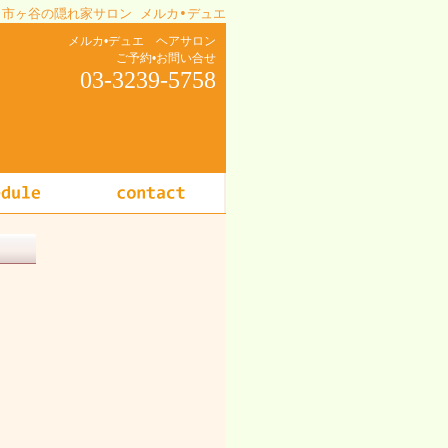
•市ヶ谷の隠れ家サロン メルカ•デュエ
メルカ•デュエ ヘアサロン
ご予約•お問い合せ
03-3239-5758