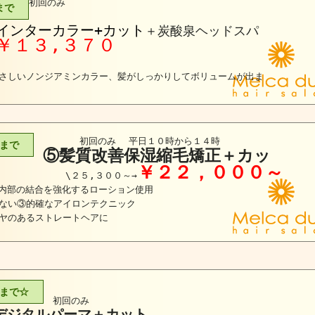
初回のみ
まで
インターカラー+カット
＋炭酸泉ヘッドスパ
￥１３,３７０
さしいノンジアミンカラー、髪がしっかりしてボリュームが出ま
す
初回のみ
平日１０時から１４時
まで
⑤髪質改善保湿縮毛矯正＋カッ
￥２２，０００～
\２５,３００～→
内部の結合を強化するローション使用
ない③的確なアイロンテクニック
ヤのあるストレートヘアに
まで☆
初回のみ
デジタルパーマ＋カット