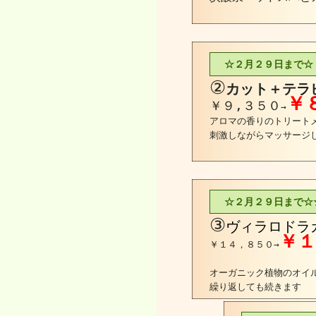
☆２月２９日まで☆
②
カット＋テラ
￥
￥９,３５０
→
アロマの香りのトリート
刺激しながらマッサージ
☆２月２９日まで☆
③
ヴィラロドラ
￥１
￥１４，８５０→
オーガニック植
繰り返しても続きます