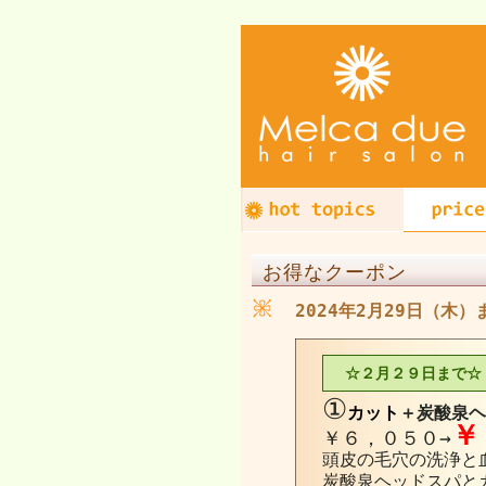
お得なクーポン
2024年2月29日（木）
☆２月２９日まで☆
①
カット
＋炭酸泉ヘ
￥
￥６，０５０→
頭皮の毛穴の洗浄と
炭酸泉ヘッドスパと