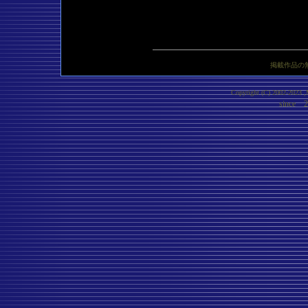
CG Gallery ～風切羽～しまもと まゆみ
掲載作品の
Copyright (C) 2002-2023 ,M
since 2