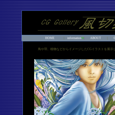
HOME
|
information
|
ABOUT
|
鳥や羽、植物などからイメージしたCGイラストを展示