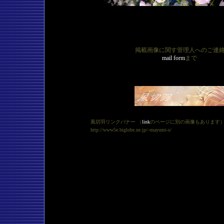
掲載画像に関す管理人へのご連
mail form
まで
風切羽リンクバナー （
link
のページに別の画像もあります
http://www5e.biglobe.ne.jp/~mayumi-s/