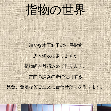
指物の世界
細かな木工細工の江戸指物
少々値段は張りますが
指物師が丹精込めて作ります。
古曲の演奏の際に使用する
見台
、
合敷
などご注文に合わせたもを作ります。