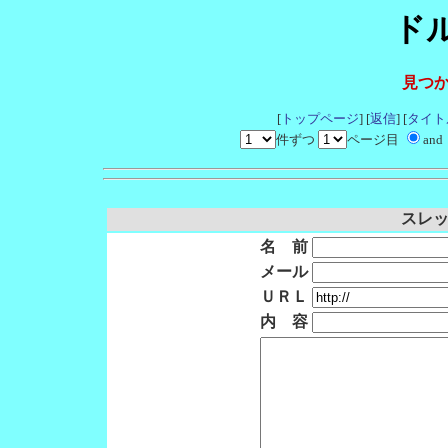
ド
見つ
[
トップページ
] [
返信
] [
タイト
件ずつ
ページ目
and
スレッド
名 前
メール
ＵＲＬ
内 容