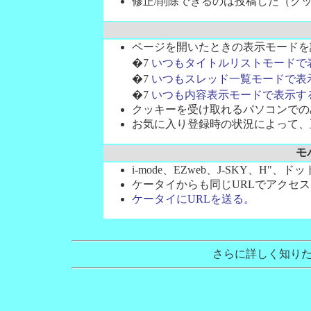
修正/削除できるのは投稿した（ク
ページを開いたときの表示モードを
�7
いつもタイトルリストモードで
�7
いつもスレッド一覧モードで表
�7
いつも内容表示モードで表示す
クッキーを受け取れるパソコンでの
お気に入り登録時の状況によって、
モ
i-mode、EZweb、J-SKY、H"、ド
ケータイからも同じURLでアクセ
ケータイにURLを送る。
さらに詳しく知り