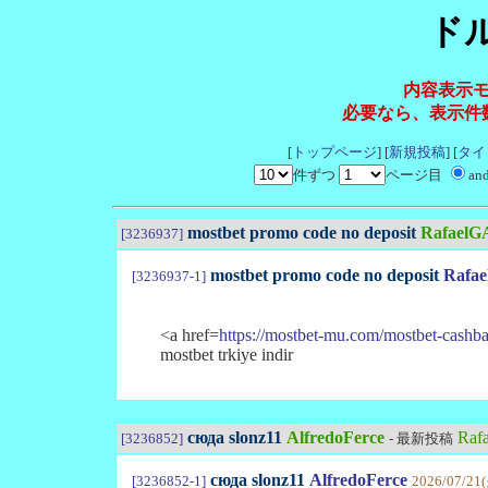
ド
内容表示
必要なら、表示件
[
トップページ
] [
新規投稿
] [
タイ
件ずつ
ページ目
an
mostbet promo code no deposit
RafaelG
[3236937]
mostbet promo code no deposit
Rafa
[3236937-1]
<a href=
https://mostbet-mu.com/mostbet-cashb
mostbet trkiye indir
сюда slonz11
AlfredoFerce
Raf
[3236852]
- 最新投稿
сюда slonz11
AlfredoFerce
[3236852-1]
2026/07/21