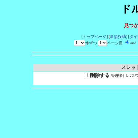
ド
見つ
[
トップページ
] [
新規投稿
] [
タイ
件ずつ
ページ目
and
スレッド
削除する
管理者用パス