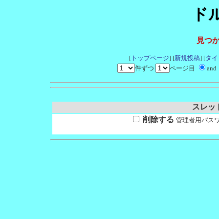
ド
見つ
[
トップページ
] [
新規投稿
] [
タイ
件ずつ
ページ目
and
スレッド
削除する
管理者用パス