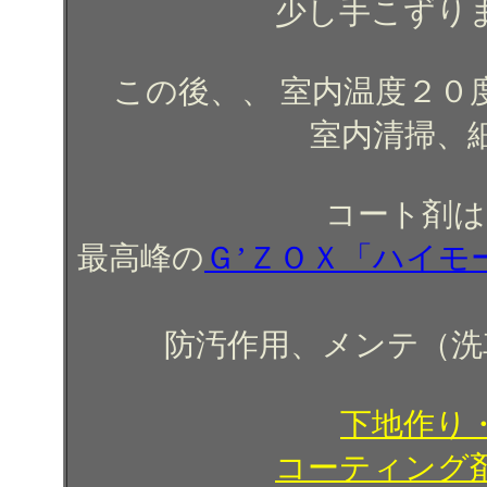
少し手こずり
この後、、 室内温度２０
室内清掃、
コート剤は
最高峰の
Ｇ’ＺＯＸ「ハイモ
防汚作用、メンテ（洗
下地作り
コーティング