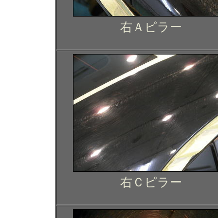
右Ａピラー
右Ｃピラー