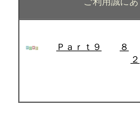
ご利用誠にあ
Ｐａｒｔ９
８
２
トヨタ アクアのガラスコ
ング コーティング カー