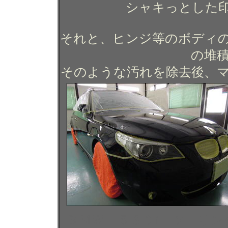
シャキっとした
それと、ヒンジ等のボディ
の堆
そのような汚れを除去後、
ＢＭＷ ５３０i ツーリ