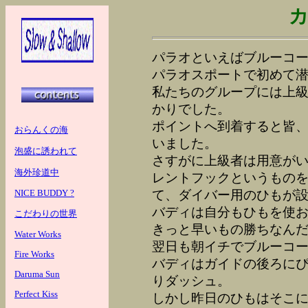
パラオといえばブルーコ
パラオスポートで初めて
私たちのグループには上
かりでした。
ポイントへ到着すると皆
おらんくの海
いました。
泡盛に誘われて
さすがに上級者は用意が
海外珍道中
レントフックというもの
NICE BUDDY ?
て、ダイバー用のひもが
バディは自分もひもを使
こだわりの世界
きっと早いもの勝ちなん
Water Works
翌日も朝イチでブルーコ
Fire Works
バディはガイドの後ろに
Daruma Sun
りダッシュ。
Perfect Kiss
しかし昨日のひもはそこに