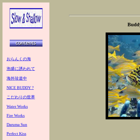
Bud
おらんくの海
泡盛に誘われて
海外珍道中
NICE BUDDY ?
こだわりの世界
Water Works
Fire Works
Daruma Sun
Perfect Kiss