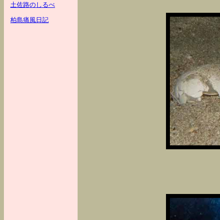
土佐路のしるべ
柏島痛風日記