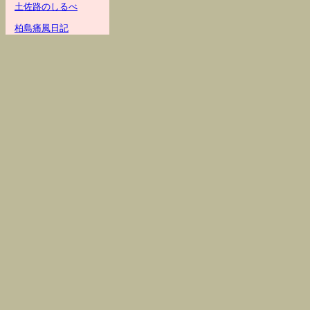
土佐路のしるべ
柏島痛風日記