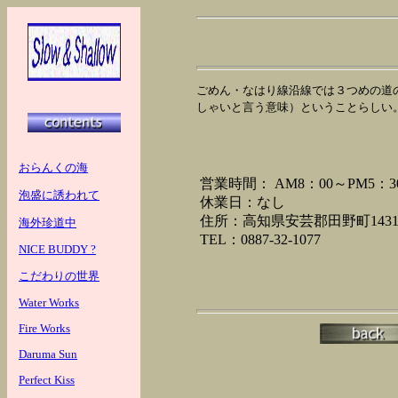
ごめん・なはり線沿線では３つめの道
しゃいと言う意味）ということらしい
おらんくの海
営業時間： AM8：00～PM5：3
泡盛に誘われて
休業日：なし
住所：高知県安芸郡田野町1431
海外珍道中
TEL：0887-32-1077
NICE BUDDY ?
こだわりの世界
Water Works
Fire Works
Daruma Sun
Perfect Kiss