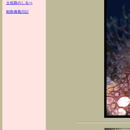
土佐路のしるべ
柏島痛風日記