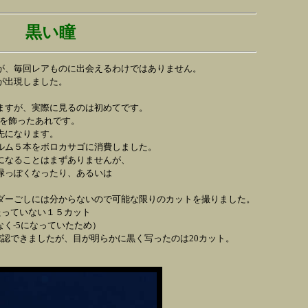
黒い瞳
が、毎回レアものに出会えるわけではありません。
が出現しました。
ますが、実際に見るのは初めてです。
プを飾ったあれです。
先になります。
ルム５本をボロカサゴに消費しました。
になることはまずありませんが、
緑っぽくなったり、あるいは
ダーごしには分からないので可能な限りのカットを撮りました。
たっていない１５カット
なく-5になっていたため）
確認できましたが、目が明らかに黒く写ったのは20カット。