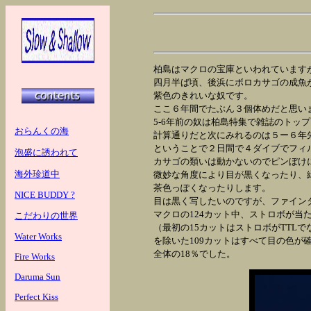
柏島はマクロの宝庫といわれています
四月半ば頃、後浜にボロカサゴの成魚
紫色のきれいな奴です。
ここ６年間でたぶん３個体めだと思い
5-6年前の奴は柏島特集で雑誌のトッ
おらんくの海
計算通りだと次にみれるのは５ー６年
ということで２日間で４ダイブでフィ
泡盛に誘われて
カサゴの類いは動かないのでピンぼけ
海外珍道中
微妙な角度により目が黒くなったり、
茶色っぽくなったりします。
NICE BUDDY ?
目は黒く写したいのですが、ファイン
マクロの124カット中、ストロボが当
こだわりの世界
（最初の15カットはストロボがTTLで
Water Works
を除いた109カットはすべて目の色が
全体の18％でした。
Fire Works
Daruma Sun
Perfect Kiss