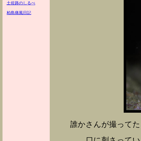
土佐路のしるべ
柏島痛風日記
誰かさんが撮ってた
口に刺さってい