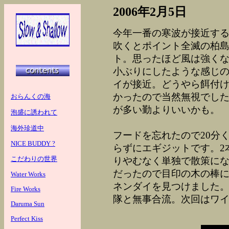
2006年2月5日
今年一番の寒波が接近す
吹くとポイント全滅の柏
ト。思ったほど風は強くな
小ぶりにしたような感じ
イが接近。どうやら餌付
かったので当然無視でし
おらんくの海
が多い勤よりいいかも。
泡盛に誘われて
海外珍道中
フードを忘れたので20分
NICE BUDDY ?
らずにエギジットです。2
こだわりの世界
りやむなく単独で散策に
だったので目印の木の棒
Water Works
ネンダイを見つけました
Fire Works
隊と無事合流。次回はワ
Daruma Sun
Perfect Kiss