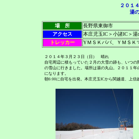
２０１
湯
場 所
長野県東御市
アクセス
本庄児玉IC＞小諸IC＞
トレッカー
YＭＳＫパパ、ＹＭＳＫ
２０１４年３月２３日（日） 晴れ
自宅周辺に積もっていた２月の大雪の跡も、いつの
の雪山に行きました。場所は湯の丸山。２０１１年
になります。
朝6:00に自宅を出発。本庄児玉ICから関越道、上