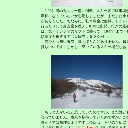
8:00に湯の丸スキー場に到着。スキー客で駐車場
満杯になっていないか心配しましたが、まだまだ余
がありました。ちなみに、駐車料金は無料。トイレ
行ったりして身支度を整え、8:30に出発。行きの最
は、第一ゲレンデのリフトに乗って、1847ｍまで一
に高度を稼ぎます（１回券：５００円）。
雲ひとつ無い青空。風もほとんどありません。超
持ちいいです。しかし、空いているスキー場だなぁ
もっと人がいると思っていたのですが、まだ誰と
会っていません。樹氷を期待していたのですが、こ
暖かさでは無理なようです。今回は、下りのために
リ（尻に敷くソリ：
マウスオーバ
）担いで登ります