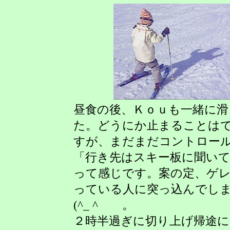
昼食の後、Ｋｏｕも一緒に滑
た。どうにか止まることは
すが、まだまだコントロー
「行き先はスキー板に聞い
って感じです。案の定、ゲ
っている人に突っ込んでし
(^_ ^ゞ 。
２時半過ぎに切り上げ帰途に