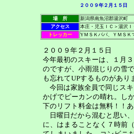
２００９年２月１５日
場 所
新潟県南魚沼郡湯沢町
アクセス
本庄・児玉ＩＣ＞湯沢Ｉ
トレッカー
YＭＳＫパパ、ＹＭＳＫ
２００９年２月１５日
今年最初のスキーは、１月３
のですが、小雨混じりの雪
も忘れてUPするものがあり
今回は家族全員で同じスキー
かげでピーカンの晴れ。し
下のリフト料金は無料！！
日曜日だから混むと思い、
に、はまることなく７時前
てしまいました。コンビニ