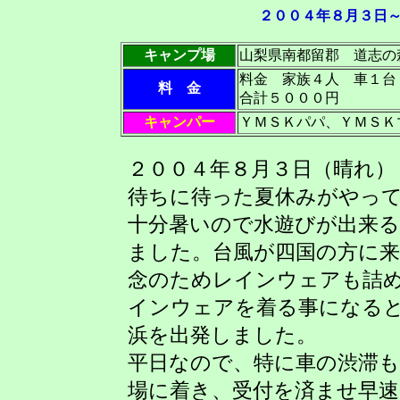
２００４年８月３日
キャンプ場
山梨県南都留郡 道志の
料金 家族４人 車１
料 金
合計５０００円
キャンパー
ＹＭＳＫパパ、ＹＭＳＫマ
２００４年８月３日（晴れ）
待ちに待った夏休みがやっ
十分暑いので水遊びが出来
ました。台風が四国の方に
念のためレインウェアも詰
インウェアを着る事になる
浜を出発しました。
平日なので、特に車の渋滞
場に着き、受付を済ませ早