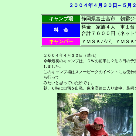
２００４年４月３０日～５月
キャンプ場
静岡県富士宮市 朝霧ジ
料金 家族４人 車１
料 金
合計７６００円（ネット
キャンパー
ＹＭＳＫパパ、ＹＭＳＫマ
２００４年４月３０日（晴れ）
今年最初のキャンプは、ＧＷの前半に２泊３日の予
しました。
このキャンプ場はスノーピークのイベントにも使わ
ら行って
みたいと思っていた所です。
朝、６時に自宅を出発。東名高速に入り途中、足柄