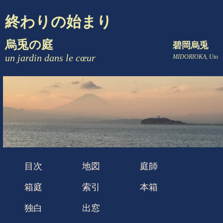
終わりの始まり
烏兎の庭
碧岡烏兎
un jardin dans le cœur
MIDORIOKA, Uto
目次
地図
庭師
箱庭
索引
本箱
独白
出窓