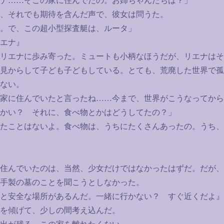
ナ
……
そこの家に住んでたの。お姉ちゃんたちは？」
、それでも期待を含んだ声で、彼女は問うた。
。で、この超小型探査艇は、ルータ」
エナ』
リエナに歩み寄った。ミュートも小柄なほうだが、リエナはそ
見からして子ども子どもしている。とても、荒廃した世界で孤
ない。
家に住んでいたと言ったね
……
今まで、世界がこうなってから
かい？ それに、食べ物とかはどうしてたの？」
たことはないよ。食べ物は、うちにたくさんあったの。うち、
住んでいたのは、当然、少女だけではなかったはずだ。だが、
手製の墓のことを聞こうとしなかった。
と安全な場所があるんだ。一緒に行かない？ すぐ近くだよ』
を傾げて、少しの間考え込んだ。