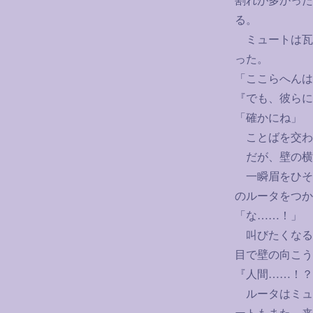
割れが多かった
る。
ミュートは瓦
った。
「ここらへんは
『でも、彼らに
「確かにね」
ことばを交わ
だが、壁の横
一瞬眉をひそ
のルータをつか
「な
……
！」
叫びたくなる
目で壁の向こう
『人間
……
！？
ルータはミュ