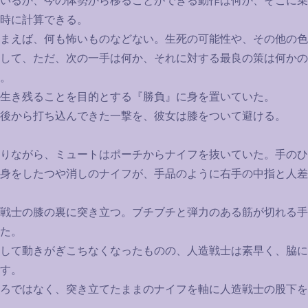
いるか、今の体勢から移ることができる動作は何か、そこに乗
時に計算できる。
まえば、何も怖いものなどない。生死の可能性や、その他の色
して、ただ、次の一手は何か、それに対する最良の策は何かの
。
生き残ることを目的とする『勝負』に身を置いていた。
後から打ち込んできた一撃を、彼女は膝をついて避ける。
りながら、ミュートはポーチからナイフを抜いていた。手のひ
身をしたつや消しのナイフが、手品のように右手の中指と人差
戦士の膝の裏に突き立つ。ブチブチと弾力のある筋が切れる手
た。
して動きがぎこちなくなったものの、人造戦士は素早く、脇に
す。
ろではなく、突き立てたままのナイフを軸に人造戦士の股下を