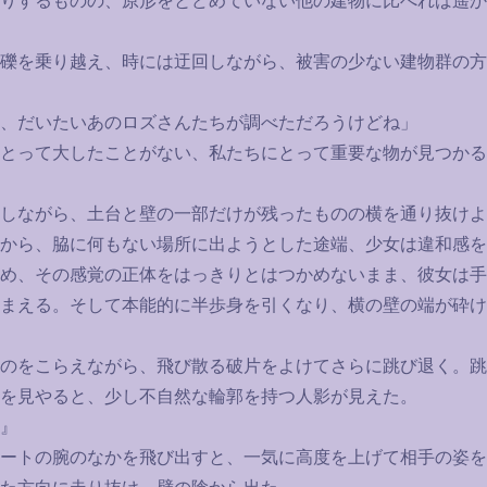
りするものの、原形をとどめていない他の建物に比べれば遥か
礫を乗り越え、時には迂回しながら、被害の少ない建物群の方
、だいたいあのロズさんたちが調べただろうけどね」
とって大したことがない、私たちにとって重要な物が見つかる
しながら、土台と壁の一部だけが残ったものの横を通り抜けよ
から、脇に何もない場所に出ようとした途端、少女は違和感を
め、その感覚の正体をはっきりとはつかめないまま、彼女は手
まえる。そして本能的に半歩身を引くなり、横の壁の端が砕け
のをこらえながら、飛び散る破片をよけてさらに跳び退く。跳
を見やると、少し不自然な輪郭を持つ人影が見えた。
』
ートの腕のなかを飛び出すと、一気に高度を上げて相手の姿を