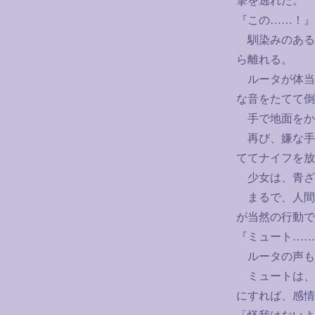
撃を逃れた。
『この
……
！』
馴染みのある
ら離れる。
ルータが体当
な音をたてて倒
手で地面をか
再び、嫌な手
ててナイフを放
少女は、青ざ
まるで、人間
が当然の行動で
『ミュート
……
ルータの声も
ミュートは、
にすれば、感情