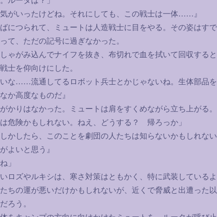
。ルータは？」
気がいったけどね。それにしても、この戦士は一体
……
』
ばにつられて、ミュートは人造戦士に目をやる。その姿はすで
って、ただの記号に過ぎなかった。
しゃがみ込んでナイフを抜き、布切れで血を拭いて回収すると
戦士を仰向けにした。
いな
……
流通してるロボット兵士とかじゃないね。生体部品を
なか高度なものだ』
がかりはなかった。ミュートは肩をすくめながら立ち上がる。
は危険かもしれない。ねえ、どうする？ 帰ろっか」
しかしたら、このことを劇団の人たちは知らないかもしれない
がよいと思う』
ね」
いロズやルキシは、寒さ対策はともかく、特に武装しているよ
たちの運が悪いだけかもしれないが、近くで脅威と出遭った以
だろう。