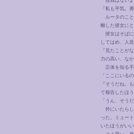
「怪我はないよ
『私も平気。勇
ルータのこと
離した彼女にと
彼女はそばに
してはめ、人造
『見たことがな
力の高い、なか
正体を知る手
「ここにいるの
『そうだね。も
て報告したほう
「うん、そうだ
外にいたらし
った。ミュート
いたほうがいい