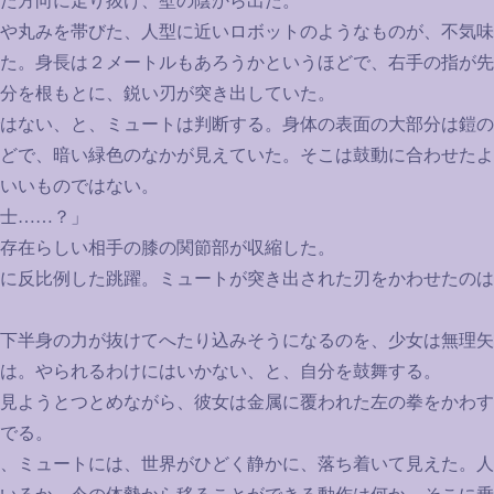
た方向に走り抜け、壁の陰から出た。
や丸みを帯びた、人型に近いロボットのようなものが、不気味
た。身長は２メートルもあろうかというほどで、右手の指が先
分を根もとに、鋭い刃が突き出していた。
はない、と、ミュートは判断する。身体の表面の大部分は鎧の
どで、暗い緑色のなかが見えていた。そこは鼓動に合わせたよ
いいものではない。
士
……
？」
存在らしい相手の膝の関節部が収縮した。
に反比例した跳躍。ミュートが突き出された刃をかわせたのは
下半身の力が抜けてへたり込みそうになるのを、少女は無理矢
は。やられるわけにはいかない、と、自分を鼓舞する。
見ようとつとめながら、彼女は金属に覆われた左の拳をかわす
でる。
、ミュートには、世界がひどく静かに、落ち着いて見えた。人