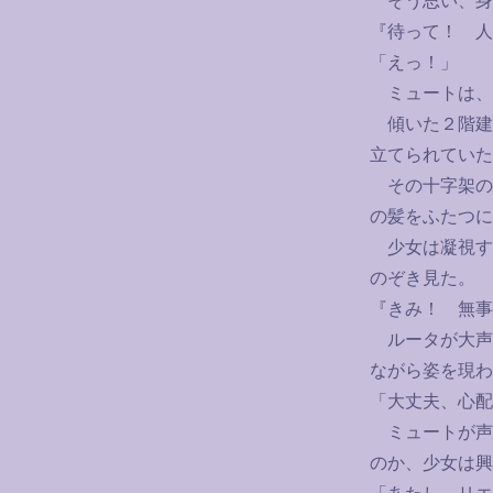
そう思い、身
『待って！ 人
「えっ！」
ミュートは、
傾いた２階建
立てられていた
その十字架の
の髪をふたつに
少女は凝視す
のぞき見た。
『きみ！ 無事
ルータが大声
ながら姿を現わ
「大丈夫、心配
ミュートが声
のか、少女は興