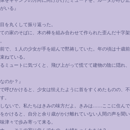
体をキャンプの方向に向けかけたミュートを、ルータが呼び止
がいる』
目を丸くして振り返った。
ての家のそばに、木の棒を組み合わせて作られた歪んだ十字架
。
前で、１人の少女が手を組んで黙祷していた。年の頃は十歳前
束ねている。
るミュートに気づくと、飛び上がって慌てて建物の陰に隠れ、
なのか？』
で呼びかけると、少女は怯えたように首をすくめたものの、不
す。
しないで。私たちはきみの味方だよ。きみは
……
ここに住んで
をかけると、自分と余り歳がかけ離れていない人間の声を聞い
味津々で歩み寄って来る。