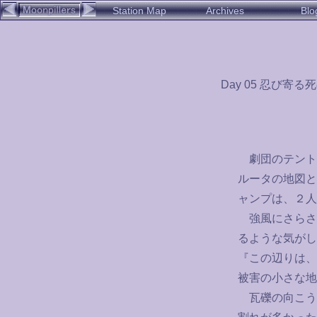
Station Map
Archives
Blo
Day 05 忍び寄る
劇団のテント
ルータの地図と
ャンプは、２人
強風にさらさ
るような気がし
『この辺りは、
被害の小さな地
瓦礫の向こう