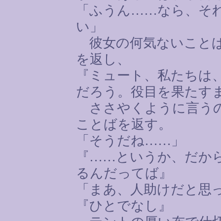
「ふうん
……
なら、そ
い」
彼女の何気ないことば
を返し、
『ミュート、私たちは
だろう。役目を果たす
ささやくように言うの
ことばを返す。
「そうだね
……
」
『
……
というか、だか
るんだってば』
「まあ、人助けだと思
『ひとでなし』