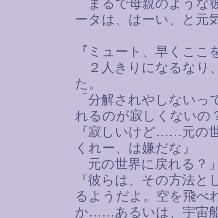
まるで母親のような彼
ータは、はーい、と元
『ミュート、早くここ
２人きりになるなり、
た。
「分解されやしないっ
れるのが寂しくないの
『寂しいけど
……
元の
くれー、は嫌だな』
「元の世界に戻れる？
『彼らは、その方法と
るようだよ。空を飛べ
か
……
あるいは、宇宙