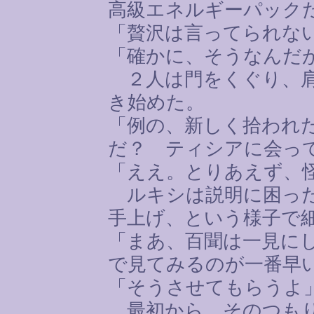
高級エネルギーパック
「贅沢は言ってられな
「確かに、そうなんだ
２人は門をくぐり、肩
き始めた。
「例の、新しく拾われ
だ？ ティシアに会っ
「ええ。とりあえず、
ルキシは説明に困った
手上げ、という様子で
「まあ、百聞は一見に
で見てみるのが一番早
「そうさせてもらうよ
最初から、そのつもり