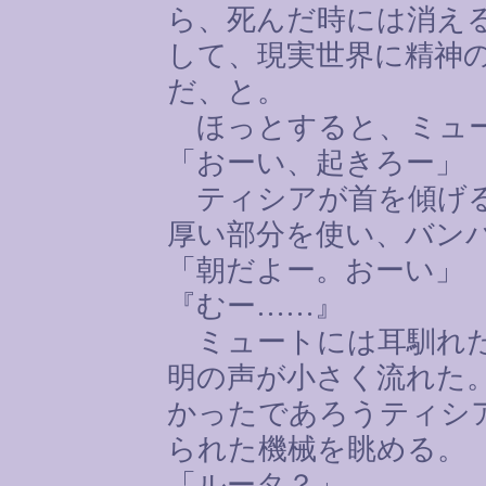
ら、死んだ時には消え
して、現実世界に精神
だ、と。
ほっとすると、ミュー
「おーい、起きろー」
ティシアが首を傾げる
厚い部分を使い、バン
「朝だよー。おーい」
『むー
……
』
ミュートには耳馴れた
明の声が小さく流れた
かったであろうティシ
られた機械を眺める。
「ルータ？」