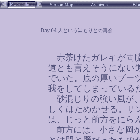
Station Map
Archives
Blo
Day 04 人という温もりとの再会
赤茶けたガレキが両脇
道とも言えそうにない
でいた。底の厚いブー
我をしてしまっている
砂混じりの強い風が、
しくはためかせる。サ
は、じっと前方をにら
前方には、小さな岡が
とは門と壁だったもの