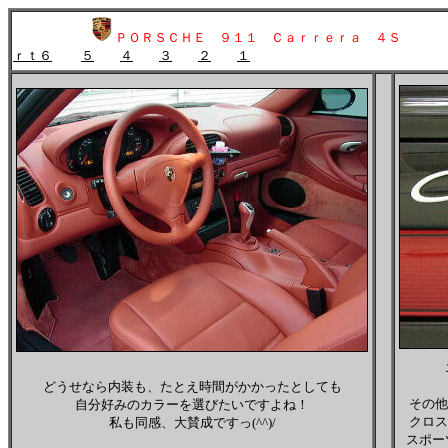
ＰＯＲＳＣＨＥ ９１１ Ｃａｒｒｅｒａ ４Ｓ
ｒｔ６
５
４
３
２
１
どうせなら内装も、たとえ時間がかかったとしても
その他
自分好みのカラーを選びたいですよね！
クロス
私も同感、大賛成ですっ(^^)/
スポー