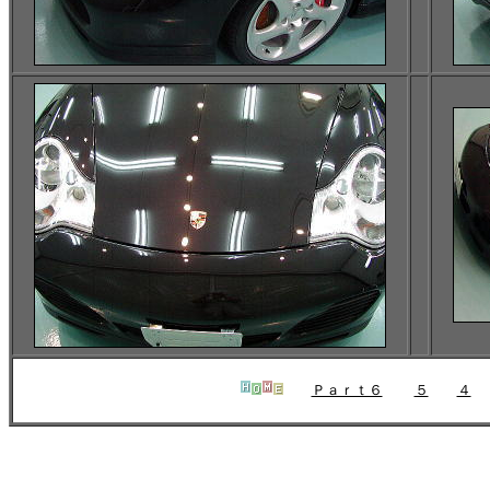
Ｐａｒｔ６
５
４