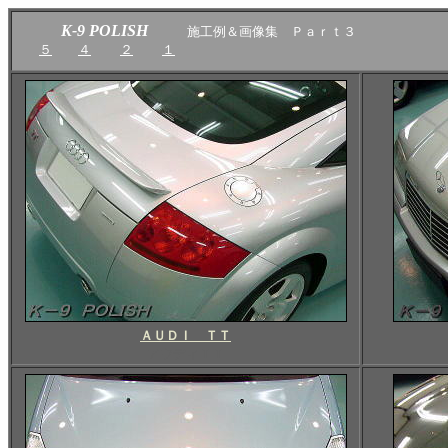
K-9 POLISH
施工例＆画像集 Ｐａｒｔ３
５
４
２
１
ＡＵＤＩ ＴＴ
アウディＴＴ