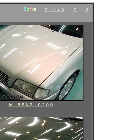
Ｐａｒｔ８
７
６
Ｍ－ＢＥＮＺ Ｃ２００
メルセデスベンツ Ｃクラス