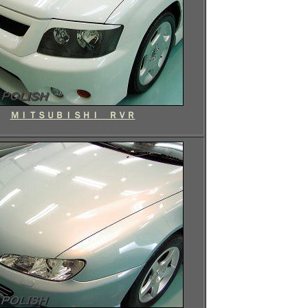
ＭＩＴＳＵＢＩＳＨＩ ＲＶＲ
三菱 ミツビシ ＲＶＲ