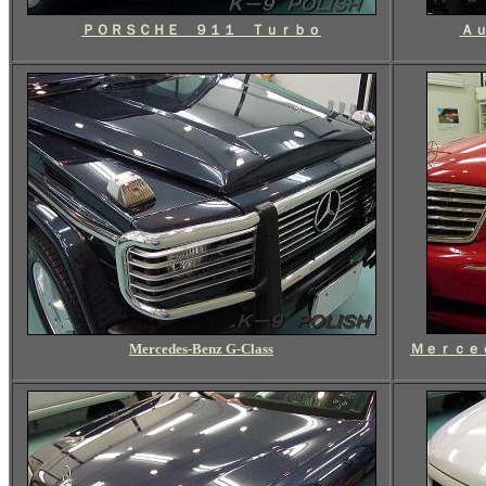
ＰＯＲＳＣＨＥ ９１１ Ｔｕｒｂｏ
Ａ
ポルシェ９１１ターボ
Mercedes-Benz G-Class
Ｍｅｒｃｅ
メルセデスベンツ Ｇクラス