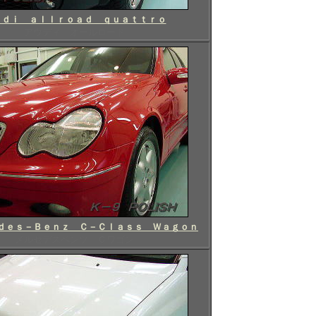
ｕｄｉ ａｌｌｒｏａｄ ｑｕａｔｔｒｏ
アウディ オールロード
ｄｅｓ－Ｂｅｎｚ Ｃ－Ｃｌａｓｓ Ｗａｇｏｎ
メルセデスベンツ Ｃワゴン