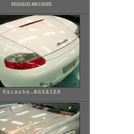
PEUGEOT 406 COUPE
プジョー４０６ クーペ
Ｐｏｒｓｃｈｅ ＢＯＸＳＴＥＲ
ポルシェ ボクスター