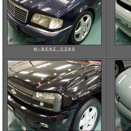
Ｍ－ＢＥＮＺ Ｃ２８０
メルセデスベンツ Ｃ２８０