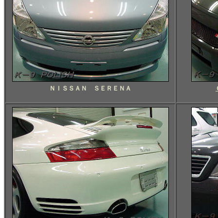
ＮＩＳＳＡＮ ＳＥＲＥＮＡ
ニッサン セレナ