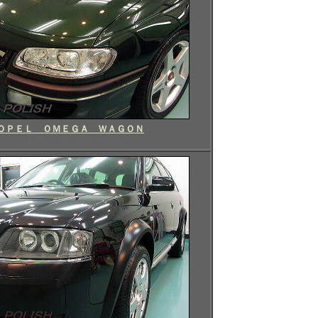
ＯＰＥＬ ＯＭＥＧＡ ＷＡＧＯＮ
オペル オメガ ワゴン