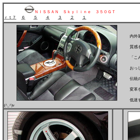
ＮＩＳＳＡＮ Ｓｋｙｌｉｎｅ ３５０ＧＴ
ｒｔ７
６
５
４
３
２
１
内外
質感
「こ
おっ
伝統
変革
低迷
(^_^)v