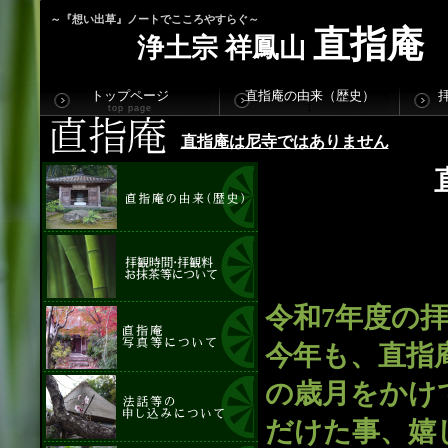
～『想い出草』ノートでこころやすらぐ～
直指庵
浄土宗 祥鳳山
トップページ
直指庵の由来（歴史）
top page
1
直指庵は尼寺ではありません
令和7年度の
今年も、直指
の歳月をかけ
だけた事、嬉