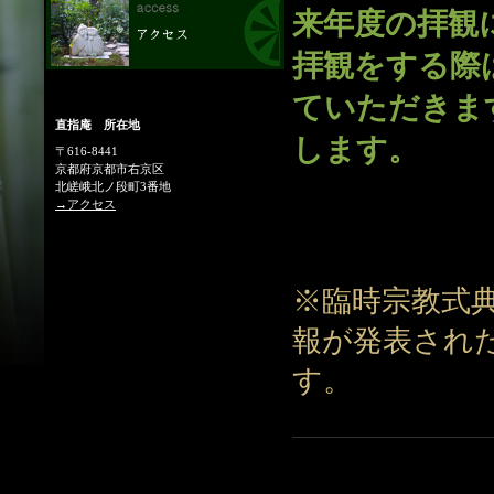
来年度の拝観
拝観をする際
ていただきま
直指庵 所在地
します。
〒616-8441
京都府京都市右京区
北嵯峨北ノ段町3番地
→アクセス
※臨時宗教式
報が発表され
す。