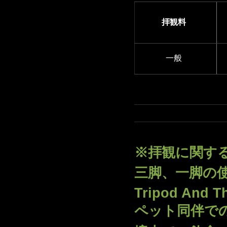
拝観料
一般
※拝観に関す
三脚、一脚の
Tripod And T
ペット同伴で