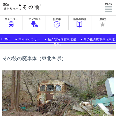
HOME
車両ギャラリー
頂き物写真館東北編
その後の廃車体（東北
各県）
その後の廃車体（東北各県）