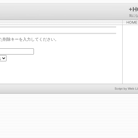
+H
気に
た削除キーを入力してください。
Script by
Web Li