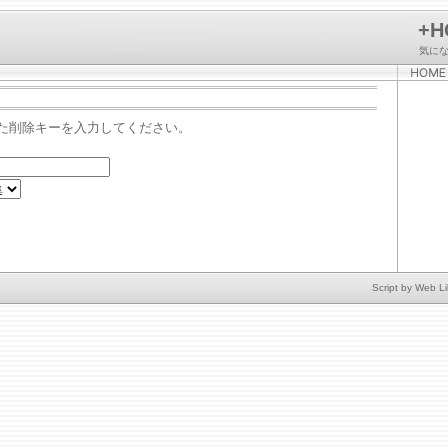
+H
気に
た削除キーを入力してください。
Script by
Web Li